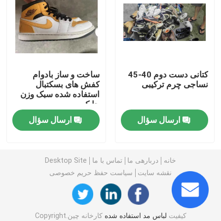
کفش مردانه دست دوم
کفش های بالا دست استفاده شده
کتانی دست دوم 40-45
ساخت و ساز بادوام
نساجی چرم ترکیبی
کفش های بسکتبال
کیف دستی دوم
استفاده شده سبک وزن
چابک
کیف های لاکچری دست دوم
ارسال سؤال
ارسال سؤال
کفش بچه گانه دست دوم
خانه
دربارهی ما
تماس با ما
Desktop Site
نقشه سایت
سیاست حفظ حریم خصوصی
لباس های گاه به گاه پاییزی
مدل پیراهن مردانه جدید
کیفیت
لباس مد استفاده شده
کارخانه چین.Copyright