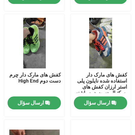
درباره ما
تور کارخانه
کنترل کیفیت
با ما تماس بگیرید
کفش های مارک دار
کفش های مارک دار چرم
استفاده شده نایلون پلی
دست دوم High End
استر ارزان کفش های
بسکتبال دست دوم پاشنه
درخواست نقل قول
تخت
ارسال سؤال
ارسال سؤال
لباس مد استفاده شده
لباس بچه گانه اولیه