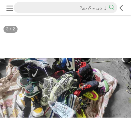
3
/
2