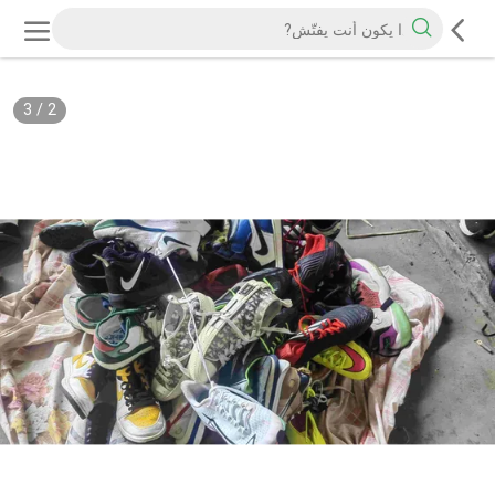
3
/
2