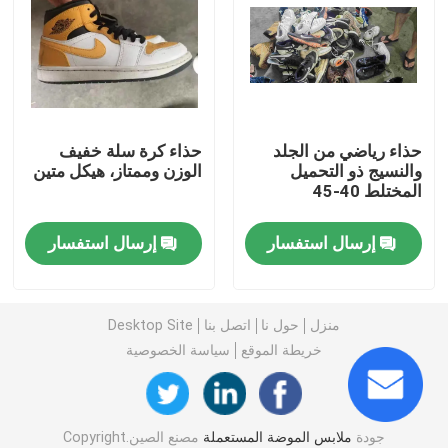
أحذية رجالية مستعملة
مستعملة أحذية عالية الجودة
حذاء رياضي من الجلد
حذاء كرة سلة خفيف
والنسيج ذو التحميل
الوزن وممتاز، هيكل متين
حقائب اليد الثانية
المختلط 40-45
حقائب فاخرة مستعملة
إرسال استفسار
إرسال استفسار
أحذية أطفال مستعملة
منزل
حول نا
اتصل بنا
Desktop Site
خريطة الموقع
سياسة الخصوصية
ملابس الخريف عارضة
قمصان رجالي موديل جديد
جودة
ملابس الموضة المستعملة
مصنع الصين.Copyright