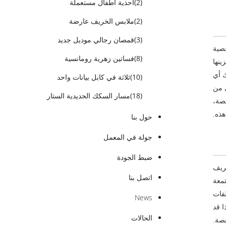
(2)
أحذية أطفال مستعملة
(2)
ملابس الخريف عارضة
(3)
قمصان رجالي موديل جديد
صية
(8)
فساتين زهرية رومانسية
نها
ك أي
(10)
ثلاثة في كابل بيانات واحد
ى من
(18)
مسار السكك الحديدية الستار
صة،
هذه.
حول بنا
جولة في المعمل
ضبط الجودة
عريف
اتصل بنا
تمعة
لفات
News
ا قد
الحالات
نصة.