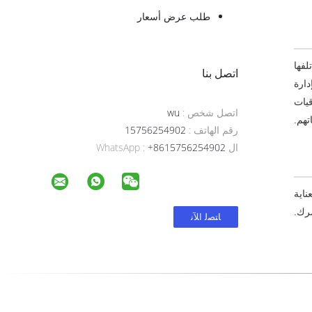
طلب عرض أسعار
لفها
اتصل بنا
بإدارة
قيات
اتصل شخص :
wu
تهم.
رقم الهاتف :
15756254902
ال WhatsApp :
+8615756254902
ناية
مرك.