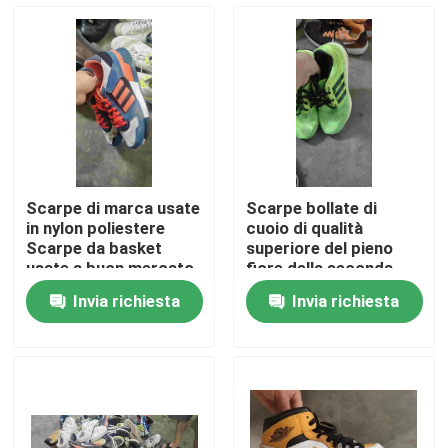
Circa noi
Giro della fabbrica
Controllo di qualità
Scarpe di marca usate
Scarpe bollate di
in nylon poliestere
cuoio di qualità
Contattici
Scarpe da basket
superiore del pieno
usate a buon mercato
fiore della seconda
Tacco piatto
mano
Invia richiesta
Invia richiesta
Richieda una citazione
Abbigliamento moda usato
Abbigliamento per bambini primari