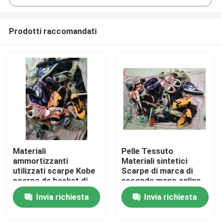
Prodotti raccomandati
Materiali
Pelle Tessuto
Casa
ammortizzanti
Materiali sintetici
utilizzati scarpe Kobe
Scarpe di marca di
scarpe da basket di
seconda mano online
Prodotti
marca
Invia richiesta
Invia richiesta
Video