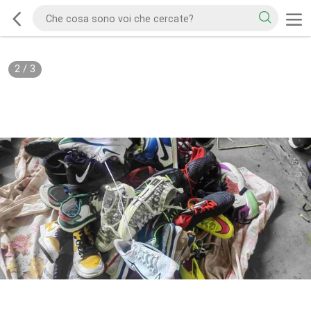
2
/
3