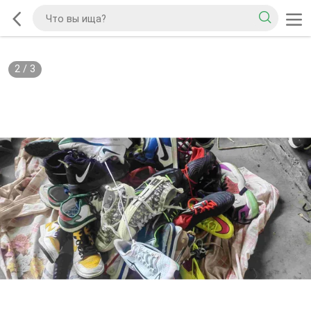
2
/
3