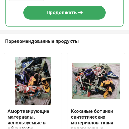
Продолжать
Порекомендованные продукты
Дом
Продукты
Амортизирующие
Кожаные ботинки
материалы,
синтетических
используемые в
материалов ткани
Видео
обуви Kobe
подержанные