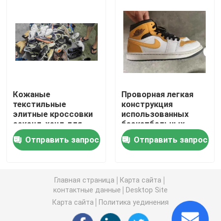
Подержанные ботинки людей
Подержанная обувь высокого класса
2-ые сумки руки
Кожаные
Проворная легкая
текстильные
конструкция
элитные кроссовки
использованных
Подержанные роскошные сумки
секонд-хенд для
баскетбольных
смешанной загрузки
кроссовок премиум-
Отправить запрос
Отправить запрос
40–45
класса прочная
Подержанная детская обувь
Главная страница
Карта сайта
Случайные обмундирования осени
контактные данные
Desktop Site
Карта сайта
Политика уединения
Мужские рубашки новой модели