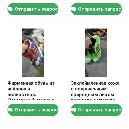
Фирменные
заклеймленные
Отправить запрос
Отправить запрос
баскетбольные
онлайн
О нас
кроссовки
Путешествие фабрики
Проверка качества
Свяжитесь мы
Фирменная обувь из
Заклеймленная кожа
нейлона и
с сохраненным
Спросите цитату
полиэстера.
природным лицом
Дешевые бывшие в
верхнего сегмента
употреблении
подержанная полная
Подержанная модная одежда
Отправить запрос
Отправить запрос
баскетбольные
ботинками
кроссовки на
плоском каблуке.
Первичная детская одежда