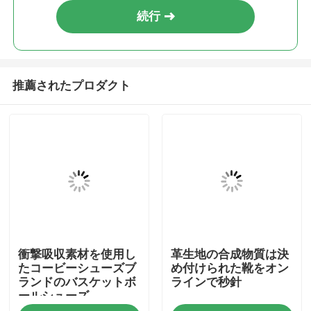
続行
推薦されたプロダクト
家
衝撃吸収素材を使用し
革生地の合成物質は決
プロダクト
たコービーシューズブ
め付けられた靴をオン
ランドのバスケットボ
ラインで秒針
ールシューズ
ビデオ