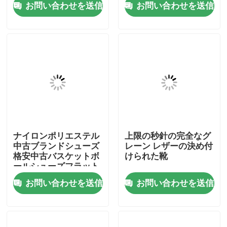
お問い合わせを送信
お問い合わせを送信
私達について
工場旅行
品質管理
私達に連絡しなさい
ナイロンポリエステル
上限の秒針の完全なグ
中古ブランドシューズ
レーン レザーの決め付
格安中古バスケットボ
けられた靴
引用を要求しなさい
ールシューズフラット
ヒール
お問い合わせを送信
お問い合わせを送信
古着ファッション
プライマリー子供服