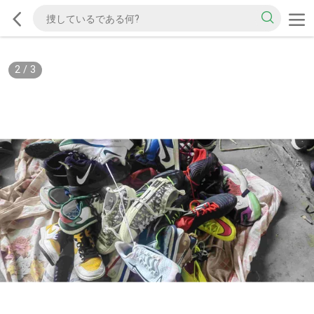
2
/
3