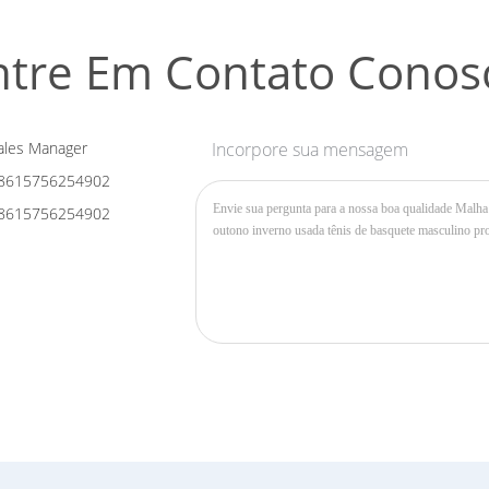
ntre Em Contato Conos
les Manager
Incorpore sua mensagem
8615756254902
8615756254902