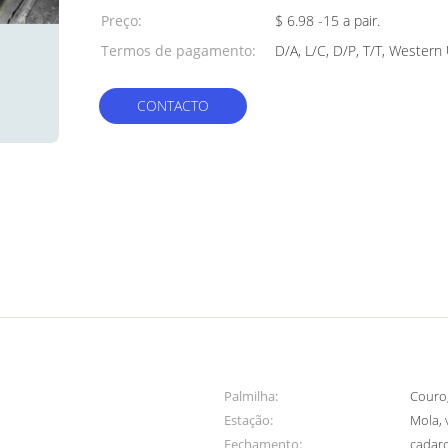
mínima:
Preço:
$ 6.98 -15 a pair.
Termos de pagamento:
D/A, L/C, D/P, T/T, Wester
CONTACTO
Palmilha:
Couro, 
Estação:
Mola, 
Fechamento:
cadar