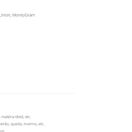
n Union, MoneyGram
matéria têxtil, etc.
verão, queda, inverno, etc.
ços