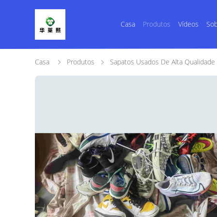
Casa
Produtos
Vídeos
Sob
Casa
Produtos
Sapatos Usados ​​de Alta Qualidade