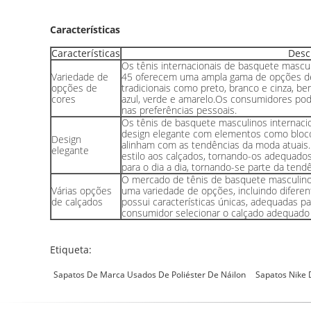
Características
Características
Desc
Os tênis internacionais de basquete mascul
Variedade de
45 oferecem uma ampla gama de opções de
opções de
tradicionais como preto, branco e cinza, 
cores
azul, verde e amarelo.Os consumidores po
nas preferências pessoais.
Os tênis de basquete masculinos internaci
design elegante com elementos como bloco
Design
alinham com as tendências da moda atuais
elegante
estilo aos calçados, tornando-os adequad
para o dia a dia, tornando-se parte da tend
O mercado de tênis de basquete masculino
Várias opções
uma variedade de opções, incluindo diferen
de calçados
possui características únicas, adequadas pa
consumidor selecionar o calçado adequad
Etiqueta:
Sapatos De Marca Usados ​​de Poliéster De Náilon
Sapatos Nike 