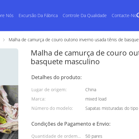
re Nós
Excursão Da Fábrica
Controle Da Qualidade
Contacte-Nos
Malha de camurça de couro outono inverno usada tênis de basque
Malha de camurça de couro out
basquete masculino
Detalhes do produto:
Lugar de origem:
China
Marca:
mixed load
Número do modelo:
Sapatas misturadas do tipo 
Condições de Pagamento e Envio:
Quantidade de ordem
50 pares