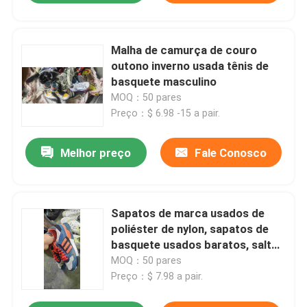
Malha de camurça de couro
outono inverno usada tênis de
basquete masculino
MOQ：50 pares
Preço：$ 6.98 -15 a pair.
Melhor preço
Fale Conosco
Sapatos de marca usados ​​de
poliéster de nylon, sapatos de
basquete usados ​​baratos, salto
plano
MOQ：50 pares
Preço：$ 7.98 a pair.