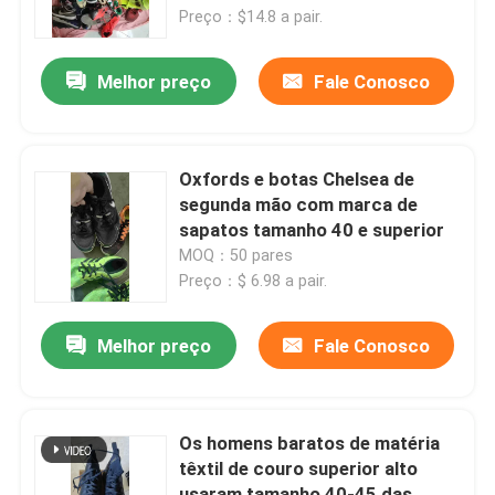
Preço：$14.8 a pair.
Sobre nós
Melhor preço
Fale Conosco
Excursão da fábrica
Oxfords e botas Chelsea de
Controle da qualidade
segunda mão com marca de
sapatos tamanho 40 e superior
MOQ：50 pares
Contacte-nos
Preço：$ 6.98 a pair.
Peça umas citações
Melhor preço
Fale Conosco
Roupas da moda usadas
Os homens baratos de matéria
têxtil de couro superior alto
Roupas Infantis Primárias
usaram tamanho 40-45 das