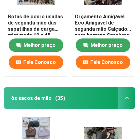
Botas de couro usadas
Orçamento Amigável
de segunda mão das
Eco Amigável de
sapatilhas da carga
segunda mão Calçados
misturada 40 a 45
para homens Sneakers
Melhor preço
Melhor preço
Fale Conosco
Fale Conosco
òs sacos de mão
(35)