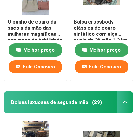
O punho de couro da
Bolsa crossbody
sacola da mão das
clássica de couro
mulheres magníficas
sintético com alça
segundas da habilidade
dupla de 2ª mão 1,2 kg
deixa cair 3 polegadas
Melhor preço
Melhor preço
Fale Conosco
Fale Conosco
Bolsas luxuosas de segunda mão
(29)