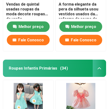
Vendas de quintal
A forma elegante da
usadas roupas da
pera da silhueta usou
moda decote roupas
vestidos usados ​​da
de verão
reforma da roupa da
forma
Melhor preço
Melhor preço
Fale Conosco
Fale Conosco
Roupas Infantis Primárias
(34)