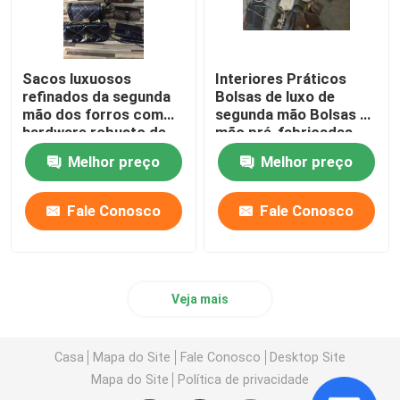
Sacos luxuosos
Interiores Práticos
refinados da segunda
Bolsas de luxo de
mão dos forros com
segunda mão Bolsas de
hardware robusto de
mão pré-fabricadas
costura resistente do
com bolsos fechados
Melhor preço
Melhor preço
metal
Fale Conosco
Fale Conosco
Veja mais
Casa
Mapa do Site
Fale Conosco
Desktop Site
Mapa do Site
Política de privacidade