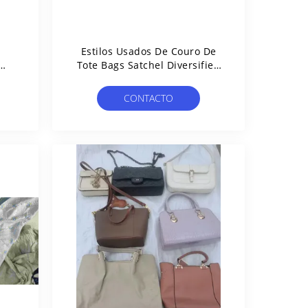
Estilos Usados De Couro De
Tote Bags Satchel Diversified
 De
Do Desenhista Da Correia
ama
Ajustável
CONTACTO