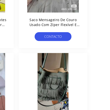
ntes
Saco Mensageiro De Couro
res
Usado Com Zíper Flexível E
nto
Leve
O
CONTACTO
s