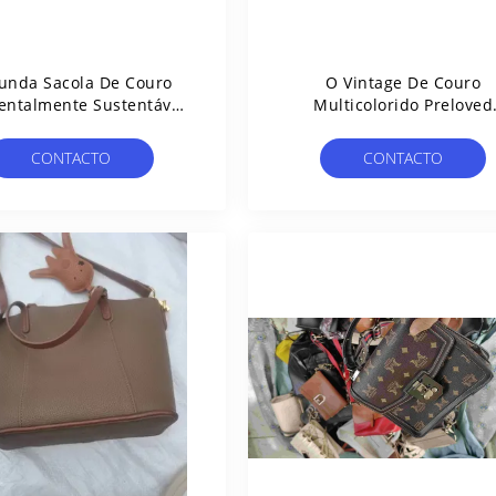
unda Sacola De Couro
O Vintage De Couro
entalmente Sustentável
Multicolorido Preloved
Das Bolsas De Mão
Marcou A Mão Dos Sacos
Segunda Mão Um Quilogr
CONTACTO
CONTACTO