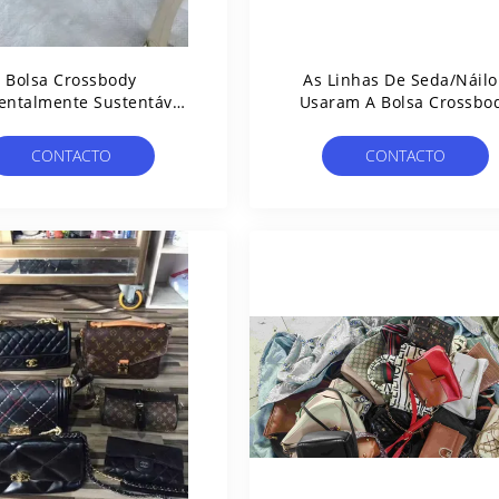
Bolsa Crossbody
As Linhas De Seda/náil
entalmente Sustentável
Usaram A Bolsa Crossbo
Usada 0,5kg
Com Costura Meticulos
CONTACTO
CONTACTO