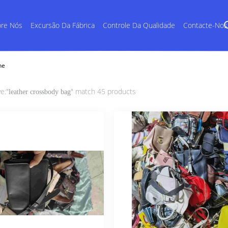
re Nós
Excursão Da Fábrica
Controle Da Qualidade
Contacte-Nos
ne
e:"
" match 45 products
leather crossbody bag