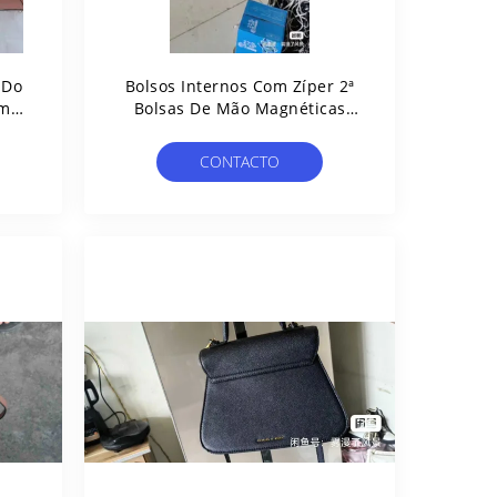
 Do
Bolsos Internos Com Zíper 2ª
am
Bolsas De Mão Magnéticas
 O
Usadas Bolsas Crossbody De
s
Designer
CONTACTO