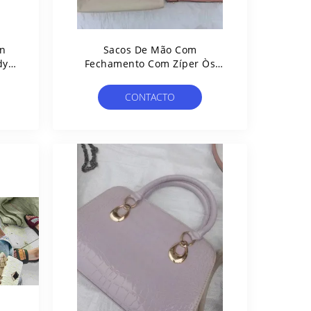
on
Sacos De Mão Com
dy
Fechamento Com Zíper Òs
a
Alça Ajustável Sacolas Usadas
CONTACTO