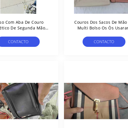
so Com Aba De Couro
Couros Dos Sacos De Mão
tético De Segunda Mão
Multi Bolso Os Òs Usar
sbody Bolsa Bolsas De
Transversal - Sacos Para
Luxo De 2ª Mão
Transporte De Cadávere
CONTACTO
CONTACTO