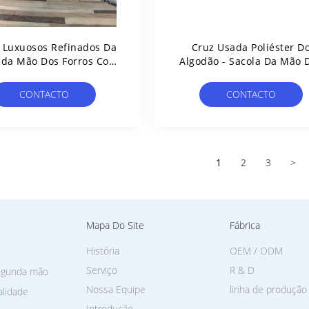
 Luxuosos Refinados Da
Cruz Usada Poliéster D
da Mão Dos Forros Com
Algodão - Sacola Da Mão 
are Robusto De Costura
Bolsas Do Corpo ?a
esistente Do Metal
CONTACTO
CONTACTO
1
2
3
>
Mapa Do Site
Fábrica
História
OEM / ODM
Serviço
R & D
egunda mão
Nossa Equipe
linha de produção
alidade
Introdução