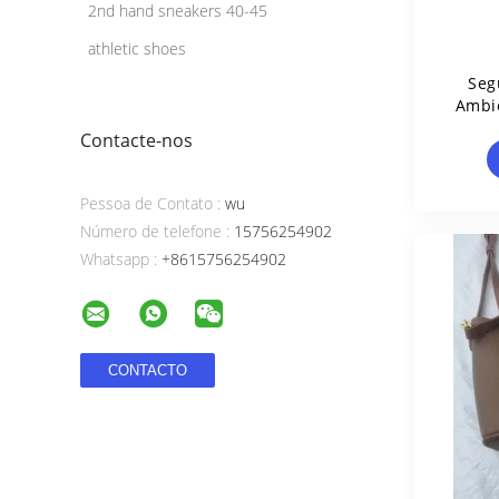
2nd hand sneakers 40-45
athletic shoes
Seg
Ambi
Contacte-nos
Pessoa de Contato :
wu
Número de telefone :
15756254902
Whatsapp :
+8615756254902