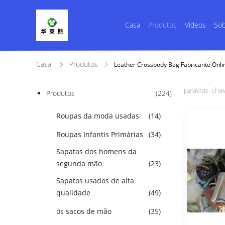
Casa
Produtos
Vídeos
Sob
Casa
Produtos
Leather Crossbody Bag Fabricante Onli
palavras-chav
Produtos
(224)
Roupas da moda usadas
(14)
Roupas Infantis Primárias
(34)
Sapatas dos homens da
segunda mão
(23)
Sapatos usados ​​de alta
qualidade
(49)
òs sacos de mão
(35)