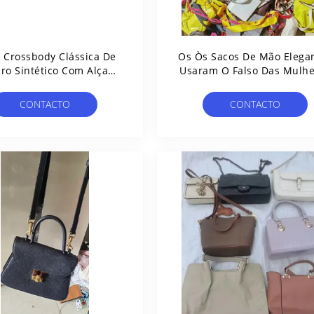
 Crossbody Clássica De
Os Òs Sacos De Mão Elega
ro Sintético Com Alça
Usaram O Falso Das Mulhe
pla De 2ª Mão 1,2 Kg
Cobrem A Cruz - Fechame
Do Zíper Do Saco Para 
CONTACTO
CONTACTO
Transporte De Cadávere