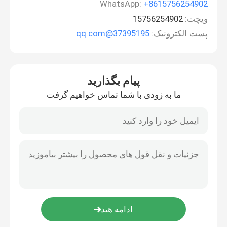
WhatsApp:
+8615756254902
ویچت:
15756254902
پست الکترونیک:
37395195@qq.com
پیام بگذارید
ما به زودی با شما تماس خواهیم گرفت