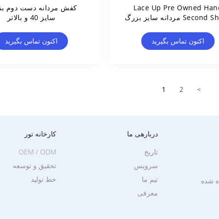
Lace Up Pre Owned Han
کفش مردانه دست دوم بند
Second Shoes مردانه سایز بزرگ
سایز 40 و بالاتر
کفش مردانه 40-45
اکنون تماس بگیرید
اکنون تماس بگیرید
1
2
>
دربارهی ما
کارخانه تور
تاریخ
OEM / ODM
سرویس
تحقیق و توسعه
تیم ما
خط تولید
ه شده
معرفی