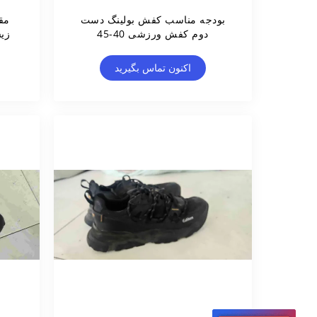
بودجه مناسب کفش بولینگ دست
مق
دوم کفش ورزشی 40-45
زی
اکنون تماس بگیرید