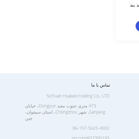
 بند
تماس با ما
Sichuan Hualaixi trading Co., LTD
473 متری جنوب معبد Dongyue، خیابان
Sanjiang، شهر Chongzhou، استان سیچوان،
چین
86-157-5625-4902
37395195@qq.com