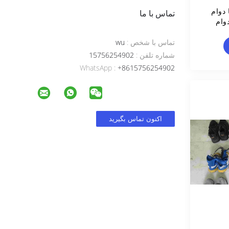
دوام
تماس با ما
تماس با شخص :
wu
شماره تلفن :
15756254902
WhatsApp :
+8615756254902