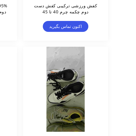
کفش ورزشی ترکیبی کفش دست
دوم چکمه چرم 40 تا 45
دوم Track Spikes رس
اکنون تماس بگیرید