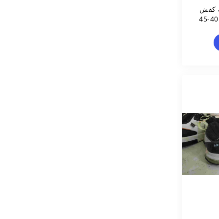
گ کفش