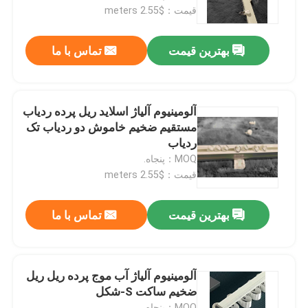
قیمت：$2.55 meters
درباره ما
بهترین قیمت
تماس با ما
تور کارخانه
آلومینیوم آلیاژ اسلاید ریل پرده ردیاب
کنترل کیفیت
مستقیم ضخیم خاموش دو ردیاب تک
ردیاب
MOQ：پنجاه.
با ما تماس بگیرید
قیمت：$2.55 meters
درخواست نقل قول
بهترین قیمت
تماس با ما
لباس مد استفاده شده
آلومینیوم آلیاژ آب موج پرده ریل ریل
ضخیم ساکت S-شکل
لباس بچه گانه اولیه
MOQ：پنجاه.