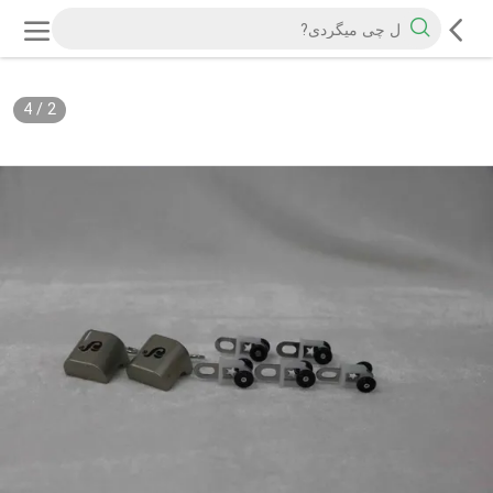
4
/
2