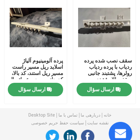
کفش مردانه دست دوم
کفش های بالا دست استفاده شده
کیف دستی دوم
سقف نصب شده پرده
پرده آلومینیوم آلیاژ
ردیاب با پرده ردیاب
اسلاید ریل مسیر راست
رولرها، پشتبند جانبی
مسیر ریل استند، کد بالا،
کیف های لاکچری دست دوم
سقف بالا پشتبند
کد جانبی، مجموعه اتصال
ارسال سؤال
ارسال سؤال
کفش بچه گانه دست دوم
لباس های گاه به گاه پاییزی
خانه
دربارهی ما
تماس با ما
Desktop Site
نقشه سایت
سیاست حفظ حریم خصوصی
مدل پیراهن مردانه جدید