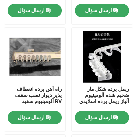
پرده مار
ارسال سؤال
ارسال سؤال
درباره ما
تور کارخانه
کنترل کیفیت
با ما تماس بگیرید
ریمل پرده شکل مار
راه آهن پرده انعطاف
درخواست نقل قول
ضخیم شده آلومینیوم
پذیر دیوار نصب سقف
آلیاژ ریمل پرده اسلایدی
RV آلومینیوم سفید
لباس مد استفاده شده
ارسال سؤال
ارسال سؤال
لباس بچه گانه اولیه