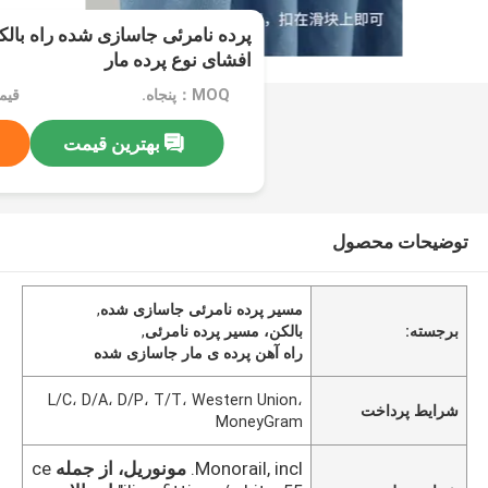
پرده نامرئی جاسازی شده راه بالک
افشای نوع پرده مار
MOQ：پنجاه.
قیمت：$5
بهترین قیمت
توضیحات محصول
مسیر پرده نامرئی جاسازی شده
,
برجسته:
بالکن، مسیر پرده نامرئی
,
راه آهن پرده ی مار جاسازی شده
L/C، D/A، D/P، T/T، Western Union،
شرایط پرداخت
MoneyGram
Monorail, incl.
مونوریل، از جمله
ce