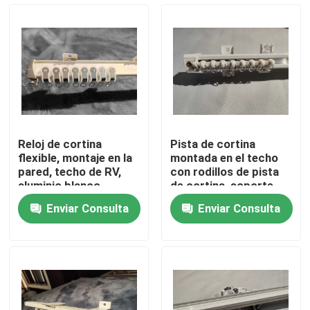
Sobre nosotros
Viaje de la fábrica
Control de calidad
Reloj de cortina
Pista de cortina
flexible, montaje en la
montada en el techo
Éntrenos en contacto con
pared, techo de RV,
con rodillos de pista
aluminio blanco
de cortina, soporte
lateral soporte
Enviar Consulta
Enviar Consulta
superior
Pida una cita
Ropa de moda usada
Ropa Infantil Primaria