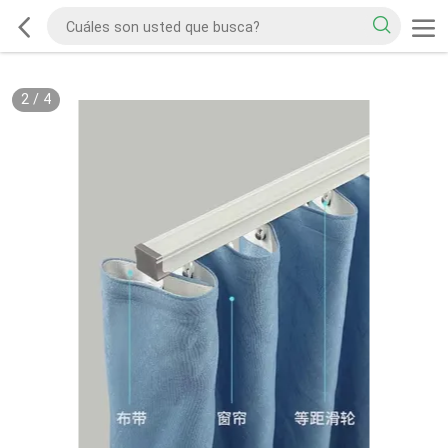
2
/
4