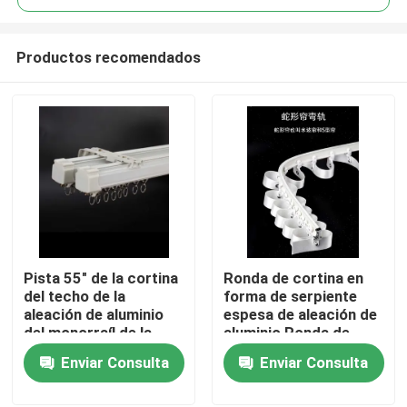
Productos recomendados
Pista 55" de la cortina
Ronda de cortina en
Hogar
del techo de la
forma de serpiente
aleación de aluminio
espesa de aleación de
del monorraíl de la
aluminio Ronda de
Productos
anchura 20m m
cortina deslizante
Enviar Consulta
Enviar Consulta
Vídeos