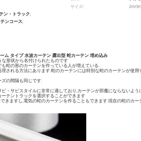
サイズ:
2m/3
テン・トラック
,
ーテンコース
,
ーム タイプ 水波カーテン 露出型 蛇カーテン 埋め込み
うな形状から名付けられたものです
でも蛇の形のカーテンを作っている人が増えている.
処理される方法にあります.蛇のカーテンには特別な蛇のカーテンが使用
ズの間隔も同じです.
ワビ・サビスタイルに非常に適しており,カーテンが邪魔にならないよう
カーテントラックを選択することができます
できますし,電気の蛇のカーテンを作ることもできます.現在の蛇のカー