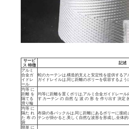
サービ
記述
ス 特徴
アルミ
合金ガ
蛇のカーテンは,構造的支えと安定性を提供するア
イドレ
ガイドレイルは,同じ距離のポリーを収容するように
ール
均等 に
距離 を
均等に距離を置くポリは,アルミ合金ガイドレール
隔てる
す.カーテン の 自然 な 波 の 形 を 作り出す 決定 
滑り輪
均等 に
隔た れ
布袋の各バックルは,同じ距離にあるポリーに接続
た 布 の
テンが掛かると,美しく自然な波形を形成し,全体的
袋
簡単 に