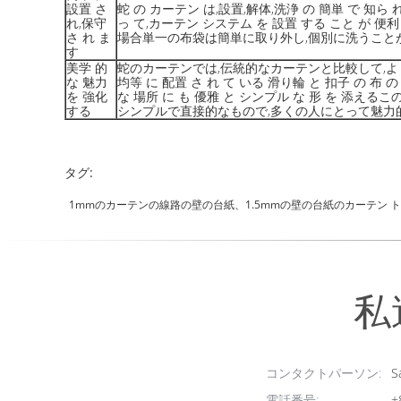
設置 さ
蛇 の カーテン は,設置,解体,洗浄 の 簡単 で 知ら 
れ,保守
っ て,カーテン システム を 設置 する こと が 
さ れ ま
場合単一の布袋は簡単に取り外し,個別に洗うことが
す
美学 的
蛇のカーテンでは,伝統的なカーテンと比較して,よ
な 魅力
均等 に 配置 さ れ て いる 滑り輪 と 扣子 の 布 の
を 強化
な 場所 に も 優雅 と シンプル な 形 を 添
する
シンプルで直接的なもので,多くの人にとって魅力
タグ:
1mmのカーテンの線路の壁の台紙、1.5mmの壁の台紙のカーテン 
私
コンタクトパーソン:
Sa
電話番号:
+