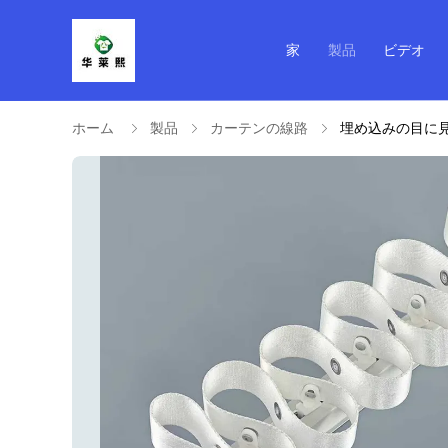
家
製品
ビデオ
ホーム
製品
カーテンの線路
埋め込みの目に見