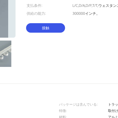
支払条件:
L/C,D/A,D/P,T/T,ウ
供給の能力:
300000インチ。
接触
パッケージは含んでいる:
トラ
特徴:
取付
材料:
アル