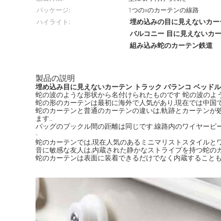
パッケージ:
1つのxのカーテンの線路
埋め込みの目に見えないカー
ハイライト:
バルコニー 目に見えないカ
組み込み蛇のカーテン鉄道
製品の説明
埋め込み目に見えないカーテン トラック バランコ ベッドル
蛇の波のような形状から名付けられたものです 蛇の波のよ
蛇の形のカーテンは最初に海外で人気があり,現在では中国
蛇のカーテンと普通のカーテンの違いは,軌跡とカーテンが
ます..
バッグのブックル間の距離は同じです.線路内のワイヤービー
-
蛇のカーテンでは,現在人気のあるミニマリストスタイルと
音に敏感な友人は,内蔵された静かなストライプを持つ蛇の
蛇のカーテンは表面に装着できるだけでなく内蔵することも