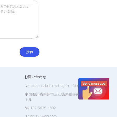
お問い合わせ
Sichuan Hualaixi trading Co., LTD
中国四川省崇州市三江街東岳寺南473メー
トル
86-157-5625-4902
37395195@qq.com