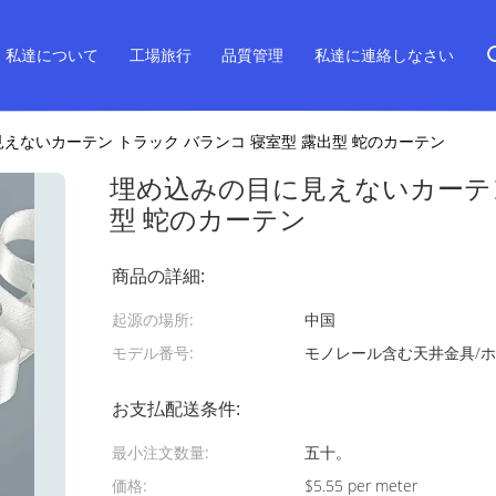
私達について
工場旅行
品質管理
私達に連絡しなさい
えないカーテン トラック バランコ 寝室型 露出型 蛇のカーテン
埋め込みの目に見えないカーテン
型 蛇のカーテン
商品の詳細:
起源の場所:
中国
モデル番号:
モノレール含む天井金具/ホワ
お支払配送条件:
最小注文数量:
五十。
価格:
$5.55 per meter