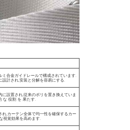
ルミ合金ガイドレールで構成されています.
設計され,安装と分解を容易にする.
内に設置され,従来のポリを置き換えていま
的 な 役割 を 果たす.
され,カーテン全体で均一性を確保するカー
な視覚効果を高めます.