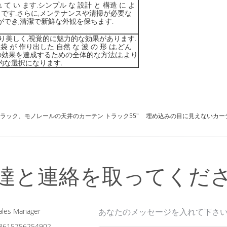
れ て い ます.シンプル な 設計 と 構造 に よ
便利 です.さらに,メンテナンスや清掃が必要な
でき,清潔で新鮮な外観を保ちます.
り美しく,視覚的に魅力的な効果があります.
 袋 が 作り出した 自然 な 波 の 形 は,どん
えるこの効果を達成するための全体的な方法は,より
的な選択になります.
トラック、モノレールの天井のカーテン トラック55"
埋め込みの目に見えないカー
達と連絡を取ってくだ
les Manager
あなたのメッセージを入れて下さ
8615756254902