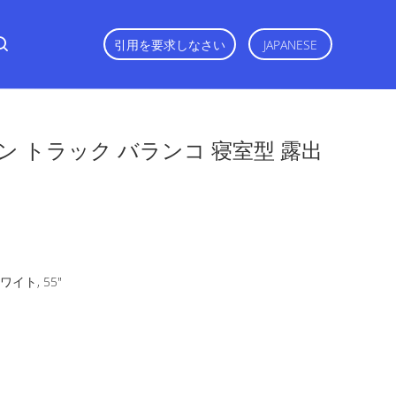
引用を要求しなさい
JAPANESE
 トラック バランコ 寝室型 露出
イト, 55"