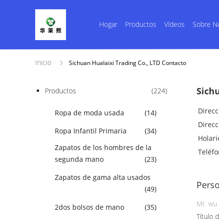
Hogar
Productos
Vídeos
Sobre N
Inicio
Sichuan Hualaixi Trading Co., LTD Contacto
Sichu
Productos
(224)
Direcc
Ropa de moda usada
(14)
Direcc
Ropa Infantil Primaria
(34)
Holari
Zapatos de los hombres de la
Teléfo
segunda mano
(23)
Zapatos de gama alta usados
Perso
(49)
Mr. wu
2dos bolsos de mano
(35)
Título d