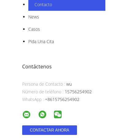
Contacto
News
Casos
Pida Una Cita
Contáctenos
Persona de Contacto :
wu
Número de teléfono :
15756254902
WhatsApp :
+8615756254902