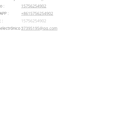
o :
15756254902
PP :
+8615756254902
 :
15756254902
electrónico :
37395195@qq.com