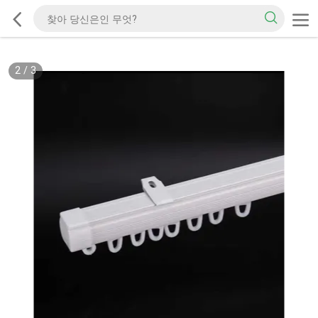
2
/
3