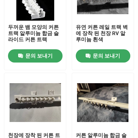
우리에 대하여
두꺼운 뱀 모양의 커튼
유연 커튼 레일 트랙 벽
트랙 알루미늄 합금 슬
에 장착 된 천장 RV 알
공장 여행
라이드 커튼 트랙
루미늄 흰색
문의 보내기
문의 보내기
품질 관리
연락주세요
인용문을 요구하세요
사용 된 패션 의류
초등 아동복
천장에 장착 된 커튼 트
커튼 알루미늄 합금 슬