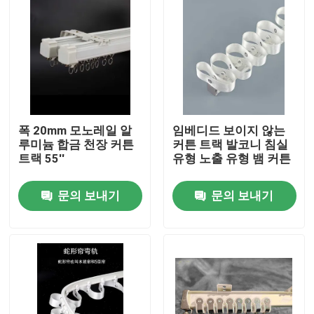
폭 20mm 모노레일 알
임베디드 보이지 않는
루미늄 합금 천장 커튼
커튼 트랙 발코니 침실
트랙 55''
유형 노출 유형 뱀 커튼
문의 보내기
문의 보내기
집
제품
화면