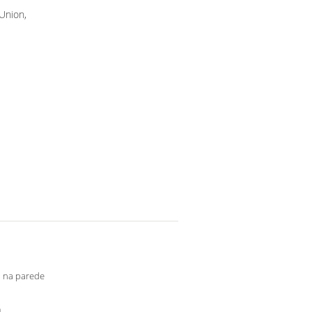
 Union,
o na parede
m