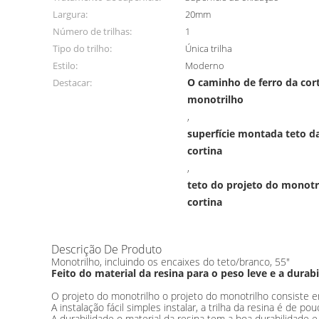
Largura:
20mm
Número de trilhas:
1
Tipo do trilho:
Única trilha
Estilo:
Moderno
O caminho de ferro da cor
Destacar:
monotrilho
,
superfície montada teto da
cortina
,
teto do projeto do monotr
cortina
Descrição De Produto
Monotrilho, incluindo os encaixes do teto/branco, 55"
Feito do material da resina para o peso leve e a durab
O projeto do monotrilho o projeto do monotrilho consiste em
A instalação fácil simples instalar, a trilha da resina é de po
A durabilidade o material da resina tem a boa durabilidade 