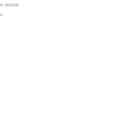
te deslizar
ão