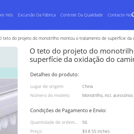
re Nós
Excursão Da Fábrica
Controle Da Qualidade
Contacte-Nos
O teto do projeto do monotrilho montou o tratamento de superfície da 
O teto do projeto do monotril
superfície da oxidação do cami
Detalhes do produto:
Lugar de origem:
China
Número do modelo:
Monotrilho, incl. acessórios
Condições de Pagamento e Envio:
Quantidade de ordem
50.
mínima:
Preço:
$9.8 55 inches.