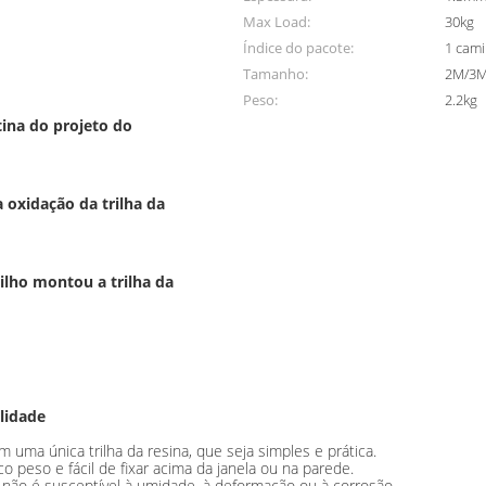
Max Load:
30kg
Índice do pacote:
1 cami
Tamanho:
2M/3
Peso:
2.2kg
tina do projeto do
 oxidação da trilha da
ilho montou a trilha da
ilidade
 uma única trilha da resina, que seja simples e prática.
uco peso e fácil de fixar acima da janela ou na parede.
e não é susceptível à umidade, à deformação ou à corrosão.