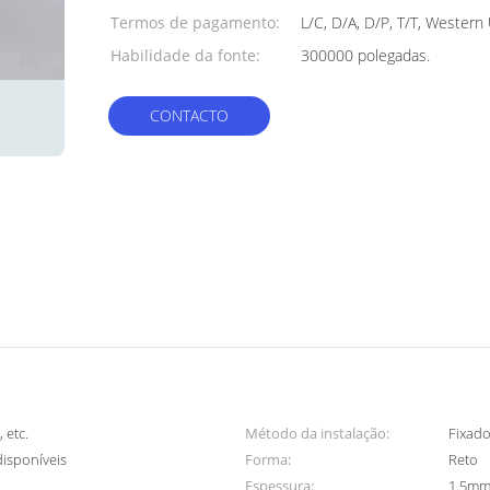
Termos de pagamento:
L/C, D/A, D/P, T/T, Western
Habilidade da fonte:
300000 polegadas.
CONTACTO
, etc.
Método da instalação:
Fixad
isponíveis
Forma:
Reto
Espessura:
1.5m