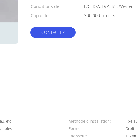
Conditions de
L/C, D/A, D/P, T/T, Wester
paiement:
Capacité
300 000 pouces.
d'approvisionnement:
CONTACTEZ
u, etc.
Méthode d'installation:
Fixé a
onibles
Forme:
Droit
Épaisseur:
1.5m