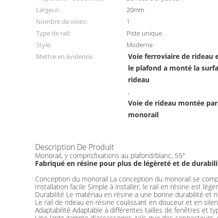
Largeur:
20mm
Nombre de voies:
1
Type de rail:
Piste unique
Style:
Moderne
Voie ferroviaire de rideau
Mettre en évidence:
le plafond a monté la surf
rideau
,
Voie de rideau montée par
monorail
Description De Produit
Monorail, y comprisfixations au plafond/blanc, 55"
Fabriqué en résine pour plus de légèreté et de durabili
Conception du monorail La conception du monorail se compos
Installation facile Simple à installer, le rail en résine est lé
Durabilité Le matériau en résine a une bonne durabilité et n'
Le rail de rideau en résine coulissant en douceur et en sile
Adaptabilité Adaptable à différentes tailles de fenêtres et ty
Une large gamme d'accessoires, tels que des connecteurs, de