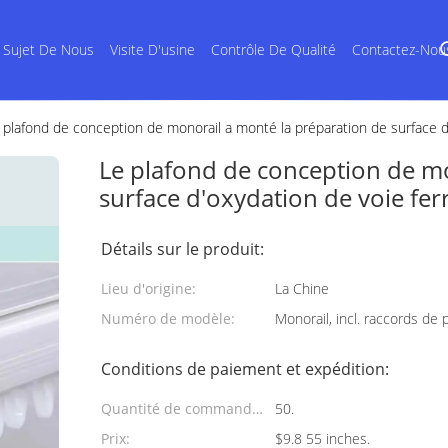
 Sujet De Nous
Visite D'usine
Contrôle De Qualité
Contactez-Nou
 plafond de conception de monorail a monté la préparation de surface d'
Le plafond de conception de mo
surface d'oxydation de voie fer
Détails sur le produit:
Lieu d'origine:
La Chine
Numéro de modèle:
Monorail, incl. raccords de 
Conditions de paiement et expédition:
Quantité de commande
50.
min:
Prix:
$9.8 55 inches.