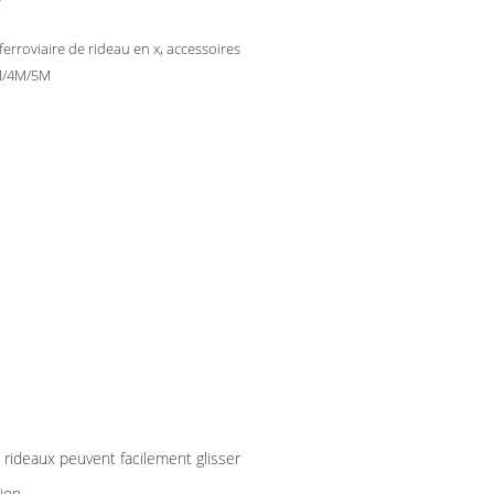
 ferroviaire de rideau en x, accessoires
M/4M/5M
 rideaux peuvent facilement glisser
tion