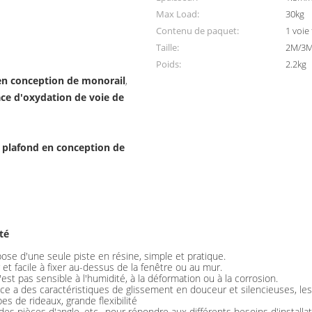
Max Load:
30kg
Contenu de paquet:
1 voie
Taille:
2M/3
Poids:
2.2kg
 en conception de monorail
,
ace d'oxydation de voie de
 plafond en conception de
té
e d'une seule piste en résine, simple et pratique.
ger et facile à fixer au-dessus de la fenêtre ou au mur.
est pas sensible à l'humidité, à la déformation ou à la corrosion.
nce a des caractéristiques de glissement en douceur et silencieuses, les
pes de rideaux, grande flexibilité
s pièces d'angle, etc., pour répondre aux différents besoins d'installa