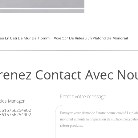
eau En Bâti De Mur De 1.5mm
Voie 55" De Rideau En Plafond De Monorail
renez Contact Avec No
Entrez votre message
les Manager
8615756254902
8615756254902