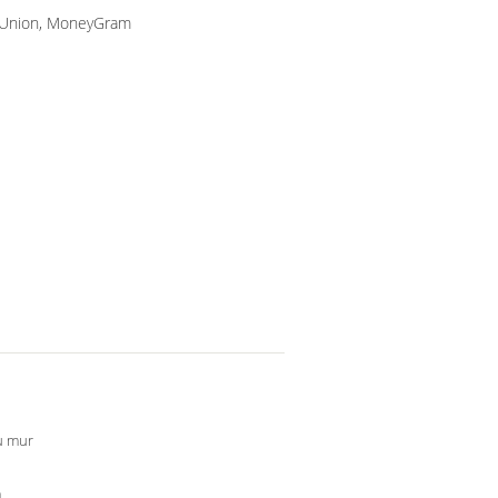
n Union, MoneyGram
u mur
m