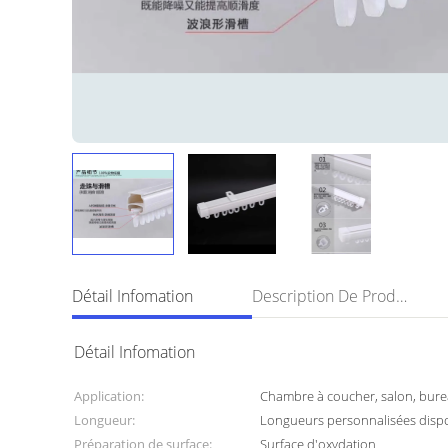
Détail Infomation
Description De Produit
Détail Infomation
Application:
Chambre à coucher, salon, burea
Longueur:
Longueurs personnalisées disp
Préparation de surface:
Surface d'oxydation