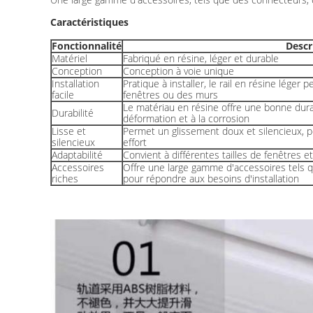
Caractéristiques
Fonctionnalité
Descr
Matériel
Fabriqué en résine, léger et durable
Conception
Conception à voie unique
Installation
Pratique à installer, le rail en résine léger
facile
fenêtres ou des murs
Le matériau en résine offre une bonne durabil
Durabilité
déformation et à la corrosion
Lisse et
Permet un glissement doux et silencieux, p
silencieux
effort
Adaptabilité
Convient à différentes tailles de fenêtres e
Accessoires
Offre une large gamme d'accessoires tels 
riches
pour répondre aux besoins d'installation