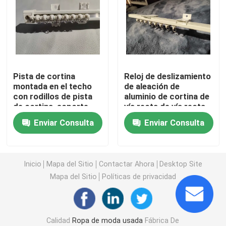
Zapatos de los hombres de la segunda mano
Zapatos de gama alta usados
Pista de cortina
Reloj de deslizamiento
montada en el techo
de aleación de
2dos bolsos de mano
con rodillos de pista
aluminio de cortina de
de cortina, soporte
vía recta de vía recta,
lateral soporte
código superior,
Bolsos de lujo de segunda mano
Enviar Consulta
Enviar Consulta
superior
código lateral,
conjunto de
conectores
Zapatos usados ​​para niños
Inicio
Mapa del Sitio
Contactar Ahora
Desktop Site
Mapa del Sitio
Políticas de privacidad
Trajes Casuales De Otoño
Camisas para hombre nuevo modelo
Calidad
Ropa de moda usada
Fábrica De