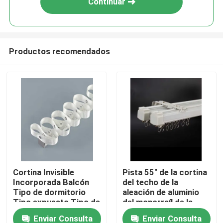
Continuar
Productos recomendados
Hogar
Cortina Invisible
Pista 55" de la cortina
Incorporada Balcón
del techo de la
Productos
Tipo de dormitorio
aleación de aluminio
Tipo expuesto Tipo de
del monorraíl de la
cortina de serpiente
anchura 20m m
Enviar Consulta
Enviar Consulta
Vídeos