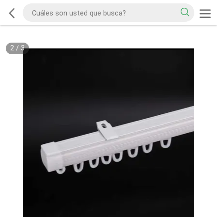
2
/
3