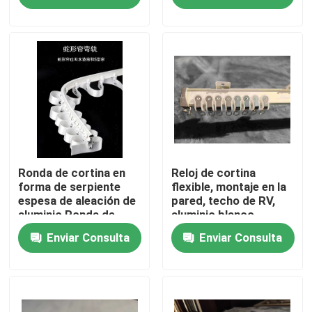
Sobre nosotros
Viaje de la fábrica
Control de calidad
Éntrenos en contacto con
Ronda de cortina en
Reloj de cortina
forma de serpiente
flexible, montaje en la
espesa de aleación de
pared, techo de RV,
aluminio Ronda de
aluminio blanco
Pida una cita
cortina deslizante
Enviar Consulta
Enviar Consulta
Ropa de moda usada
Ropa Infantil Primaria