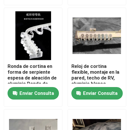
Sobre nosotros
Viaje de la fábrica
Control de calidad
Ronda de cortina en
Reloj de cortina
Éntrenos en contacto con
forma de serpiente
flexible, montaje en la
espesa de aleación de
pared, techo de RV,
aluminio Ronda de
aluminio blanco
cortina deslizante
Pida una cita
Enviar Consulta
Enviar Consulta
Ropa de moda usada
Ropa Infantil Primaria