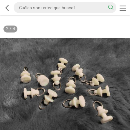
2
/
4