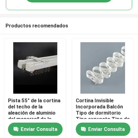
Productos recomendados
Hogar
Pista 55" de la cortina
Cortina Invisible
del techo de la
Incorporada Balcón
aleación de aluminio
Tipo de dormitorio
Productos
del monorraíl de la
Tipo expuesto Tipo de
anchura 20m m
cortina de serpiente
Enviar Consulta
Enviar Consulta
Vídeos