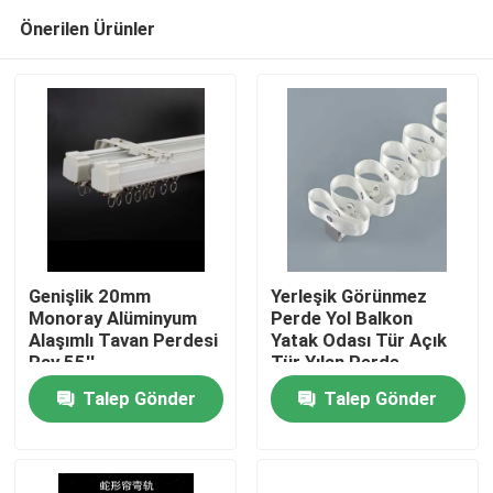
Önerilen Ürünler
Genişlik 20mm
Yerleşik Görünmez
Monoray Alüminyum
Perde Yol Balkon
Alaşımlı Tavan Perdesi
Yatak Odası Tür Açık
Ev
Ray 55''
Tür Yılan Perde
Talep Gönder
Talep Gönder
Ürünler
videolar