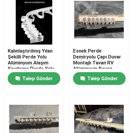
Hakkımızda
Fabrika turu
Kalınlaştırılmış Yılan
Esnek Perde
Kalite kontrol
Şekilli Perde Yolu
Demiryolu Çapı Duvar
Alüminyum Alaşım
Montajlı Tavan RV
Kaydırma Perde Yolu
Alüminyum Beyaz
Bize Ulaşın
Talep Gönder
Talep Gönder
Bir teklif isteği
Kullanılmış Moda Giyim
İlköğretim Çocuk Giyim