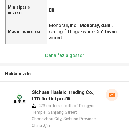
Min sipariş
Elli.
miktarı
Monorail, incl.
Monoray, dahil.
ceiling fittings/white, 55"
tavan
Model numarası
armat
Daha fazla göster
Hakkımızda
Sichuan Hualaixi trading Co.,
LTD üretici profili
473 meters south of Dongyue
Temple, Sanjiang Street,
Chongzhou City, Sichuan Province,
China ,Çin