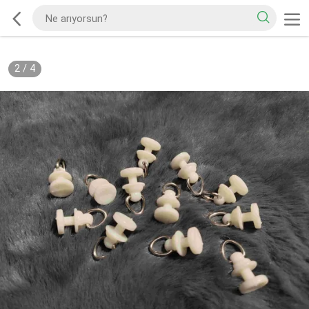
2
/
4