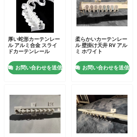
私達について
工場旅行
厚い蛇形カーテンレー
柔らかいカーテンレー
ル アルミ合金 スライ
ル 壁掛け天井 RV アル
ドカーテンレール
ミ ホワイト
品質管理
お問い合わせを送信
お問い合わせを送信
私達に連絡しなさい
引用を要求しなさい
古着ファッション
プライマリー子供服