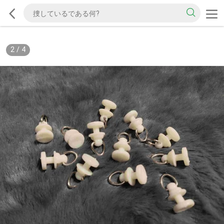
2
/
4