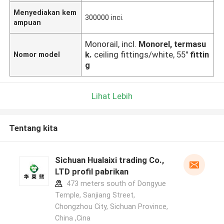
Menyediakan kem
300000 inci.
ampuan
Monorail, incl.
Monorel, termasu
k.
ceiling fittings/white, 55"
fittin
Nomor model
g
Lihat Lebih
Tentang kita
Sichuan Hualaixi trading Co.,
LTD profil pabrikan
473 meters south of Dongyue
Temple, Sanjiang Street,
Chongzhou City, Sichuan Province,
China ,Cina