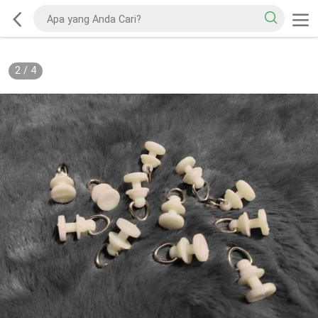
2
/
4