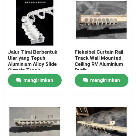
Tentang kami
Tur Pabrik
Jalur Tirai Berbentuk
Fleksibel Curtain Rail
Kontrol kualitas
Ular yang Tepuh
Track Wall Mounted
Aluminium Alloy Slide
Ceiling RV Aluminium
Curtain Track
Putih
Hubungi kami
mengirimkan
mengirimkan
permintaan
permintaan
Permintaan Penawaran
Pakaian Fashion Bekas
Pakaian Anak Pratama