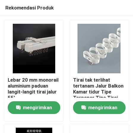
Rekomendasi Produk
Lebar 20 mm monorail
Tirai tak terlihat
aluminium paduan
tertanam Jalur Balkon
langit-langit tirai jalur
Kamar tidur Tipe
Rumah
55'
Terpapar Tipe Tirai
Ular
mengirimkan
mengirimkan
Produk
permintaan
permintaan
Video