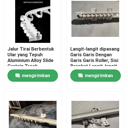
Tentang kami
Tur Pabrik
Jalur Tirai Berbentuk
Langit-langit dipasang
Kontrol kualitas
Ular yang Tepuh
Garis Garis Dengan
Aluminium Alloy Slide
Garis Garis Roller, Sisi
Curtain Track
Bracket Langit-langit
Hubungi kami
atas Bracket
mengirimkan
mengirimkan
permintaan
permintaan
Permintaan Penawaran
Pakaian Fashion Bekas
Pakaian Anak Pratama