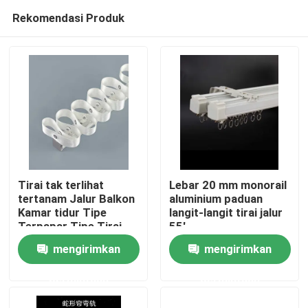
Rekomendasi Produk
Tirai tak terlihat
Lebar 20 mm monorail
tertanam Jalur Balkon
aluminium paduan
Kamar tidur Tipe
langit-langit tirai jalur
Rumah
Terpapar Tipe Tirai
55'
Ular
mengirimkan
mengirimkan
Produk
permintaan
permintaan
Video