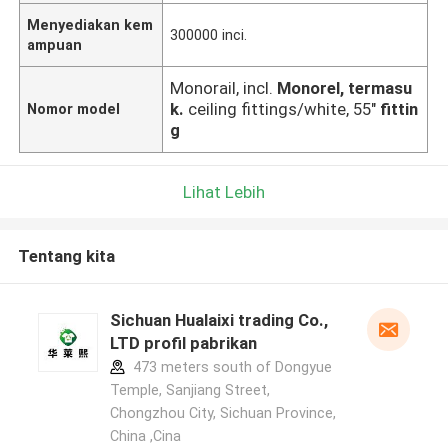
Menyediakan kem
300000 inci.
ampuan
Monorail, incl.
Monorel, termasu
k.
ceiling fittings/white, 55"
fittin
Nomor model
g
Lihat Lebih
Tentang kita
Sichuan Hualaixi trading Co.,
LTD profil pabrikan
473 meters south of Dongyue
Temple, Sanjiang Street,
Chongzhou City, Sichuan Province,
China ,Cina