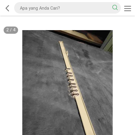
2
/
4