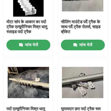
हमारे बारे में
मोटा सांप के आकार का पर्दा
सीलिंग माउंटेड पर्दे ट्रैक के
ट्रैक एल्यूमीनियम मिश्र धातु
साथ पर्दे ट्रैक रोलर्स, साइड
कारखाना भ्रमण
स्लाइड पर्दा ट्रैक
ब्रैकेट
जांच भेजें
जांच भेजें
गुणवत्ता नियंत्रण
संपर्क करें
एक उद्धरण का अनुरोध करें
प्रयुक्त फैशन के कपड़े
प्राथमिक बच्चों के कपड़े
पर्दा एल्यूमीनियम मिश्र धातु
घुमावदार छत पर्दा ट्रैक रूम