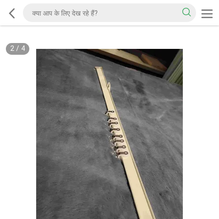
2
/
4