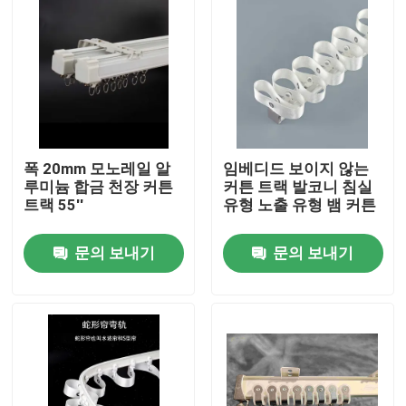
폭 20mm 모노레일 알
임베디드 보이지 않는
루미늄 합금 천장 커튼
커튼 트랙 발코니 침실
트랙 55''
유형 노출 유형 뱀 커튼
문의 보내기
문의 보내기
집
제품
화면