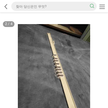
2
/
4