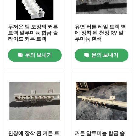
우리에 대하여
두꺼운 뱀 모양의 커튼
유연 커튼 레일 트랙 벽
트랙 알루미늄 합금 슬
에 장착 된 천장 RV 알
공장 여행
라이드 커튼 트랙
루미늄 흰색
문의 보내기
문의 보내기
품질 관리
연락주세요
인용문을 요구하세요
사용 된 패션 의류
초등 아동복
천장에 장착 된 커튼 트
커튼 알루미늄 합금 슬