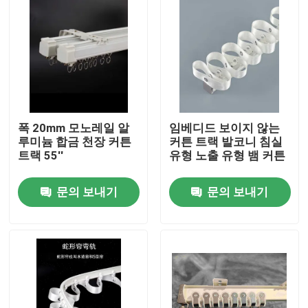
폭 20mm 모노레일 알
임베디드 보이지 않는
루미늄 합금 천장 커튼
커튼 트랙 발코니 침실
트랙 55''
유형 노출 유형 뱀 커튼
문의 보내기
문의 보내기
집
제품
화면