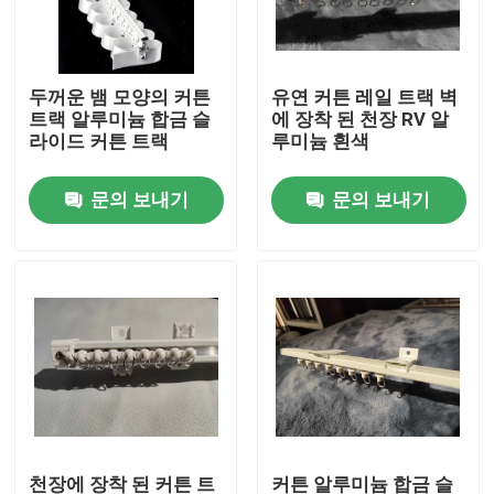
우리에 대하여
두꺼운 뱀 모양의 커튼
유연 커튼 레일 트랙 벽
트랙 알루미늄 합금 슬
에 장착 된 천장 RV 알
공장 여행
라이드 커튼 트랙
루미늄 흰색
문의 보내기
문의 보내기
품질 관리
연락주세요
인용문을 요구하세요
사용 된 패션 의류
초등 아동복
천장에 장착 된 커튼 트
커튼 알루미늄 합금 슬