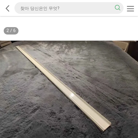
2
/
6