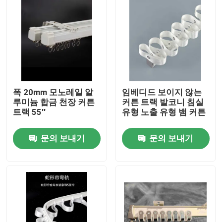
폭 20mm 모노레일 알
임베디드 보이지 않는
루미늄 합금 천장 커튼
커튼 트랙 발코니 침실
트랙 55''
유형 노출 유형 뱀 커튼
문의 보내기
문의 보내기
집
제품
화면