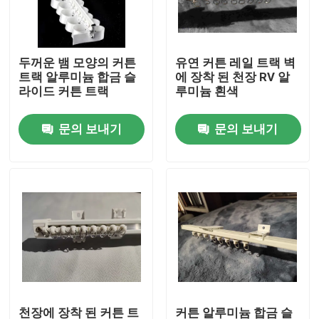
우리에 대하여
두꺼운 뱀 모양의 커튼
유연 커튼 레일 트랙 벽
트랙 알루미늄 합금 슬
에 장착 된 천장 RV 알
공장 여행
라이드 커튼 트랙
루미늄 흰색
문의 보내기
문의 보내기
품질 관리
연락주세요
인용문을 요구하세요
사용 된 패션 의류
초등 아동복
천장에 장착 된 커튼 트
커튼 알루미늄 합금 슬