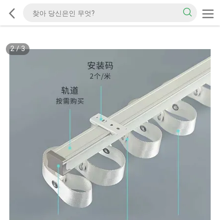
2
/
3