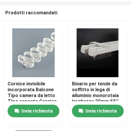
Prodotti raccomandati
Cornice invisibile
Binario per tende da
incorporata Balcone
soffitto in lega di
Casa
Tipo camera da letto
alluminio monorotaia
Tipo esposto Cornice
larghezza 20mm 55''
serpente
Invia richiesta
Invia richiesta
Prodotti
Video