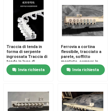
Circa noi
Giro della fabbrica
Controllo di qualità
Traccia di tenda in
Ferrovia a cortina
forma di serpente
flessibile, tracciato a
ingrossata Traccia di
parete, soffitto
Contattici
tenda in lega di
montato, camper in
alluminio
alluminio, bianco
Invia richiesta
Invia richiesta
Richieda una citazione
Abbigliamento moda usato
Abbigliamento per bambini primari