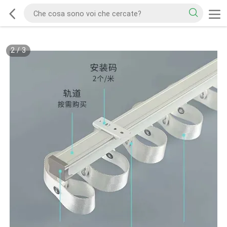
2
/
3