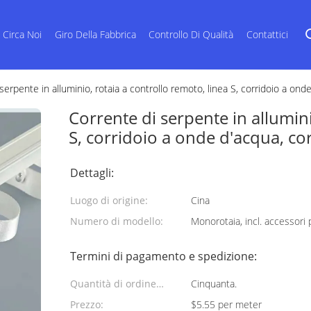
Circa Noi
Giro Della Fabbrica
Controllo Di Qualità
Contattici
serpente in alluminio, rotaia a controllo remoto, linea S, corridoio a on
Corrente di serpente in allumini
S, corridoio a onde d'acqua, co
Dettagli:
Luogo di origine:
Cina
Numero di modello:
Monorotaia, incl. accessori 
Termini di pagamento e spedizione:
Quantità di ordine
Cinquanta.
minimo:
Prezzo:
$5.55 per meter