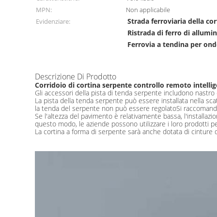
MPN:
Non applicabile
Strada ferroviaria della co
Evidenziare:
Ristrada di ferro di allumi
Ferrovia a tendina per on
Descrizione Di Prodotto
Corridoio di cortina serpente controllo remoto intellige
Gli accessori della pista di tenda serpente includono nastro di
La pista della tenda serpente può essere installata nella scato
la tenda del serpente non può essere regolatoSi raccomanda di
Se l'altezza del pavimento è relativamente bassa, l'installaz
questo modo, le aziende possono utilizzare i loro prodotti pe
La cortina a forma di serpente sarà anche dotata di cinture d