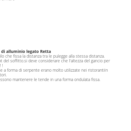
i
 di alluminio legato Retta
lo che fissa la distanza tra le pulegge alla stessa distanza.
ot del soffitto.si deve considerare che l'altezza del gancio per
 !
e a forma di serpente erano molto utilizzate nei ristorantiIn
ori.
 possono mantenere le tende in una forma ondulata fissa.