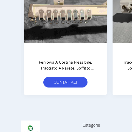
stema
Aluminio Legatura Finestra A
Sfilata Curva A Forma Di L A
All
Forma Di U Slide Rail Curtain
R
Bendable Track Rod
Sile
CONTATTACI
Categorie