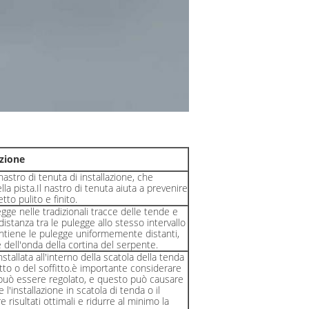
izione
astro di tenuta di installazione, che
lla pista.Il nastro di tenuta aiuta a prevenire
to pulito e finito.
egge nelle tradizionali tracce delle tende e
istanza tra le pulegge allo stesso intervallo
mantiene le pulegge uniformemente distanti,
dell'onda della cortina del serpente.
tallata all'interno della scatola della tenda
fitto o del soffitto.è importante considerare
 può essere regolato, e questo può causare
l'installazione in scatola di tenda o il
 risultati ottimali e ridurre al minimo la