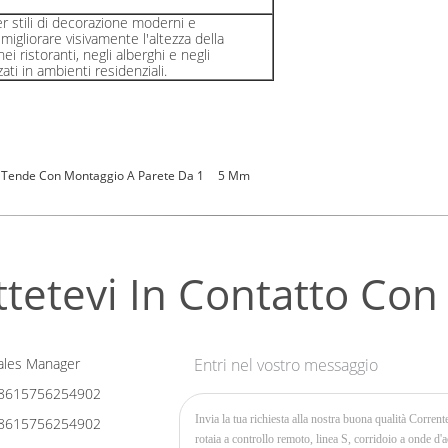
 stili di decorazione moderni e
igliorare visivamente l'altezza della
 ristoranti, negli alberghi e negli
ati in ambienti residenziali.
r Tende Con Montaggio A Parete Da 1
5 Mm
tetevi In ​​contatto Con
les Manager
Entri nel vostro messaggio
8615756254902
8615756254902