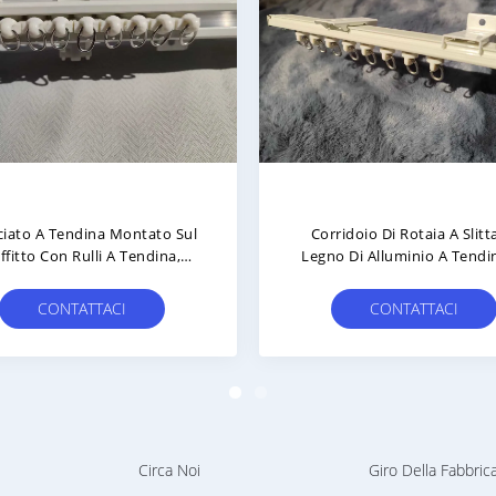
Ristrada Di Corrimano Di
Legatura Di Alluminio Wate
uminio In Lega Di Alluminio
Curtain Rail Traccia Spessita 
istrada Dritta Ingrossata
S-Shaped
nziosa Doppia Traccia Singola
CONTATTACI
CONTATTACI
Circa Noi
Giro Della Fabbric