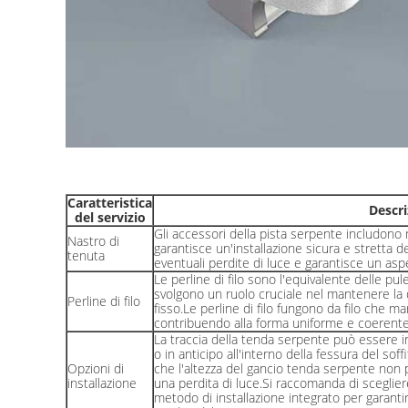
Caratteristica
Descr
del servizio
Gli accessori della pista serpente includono n
Nastro di
garantisce un'installazione sicura e stretta de
tenuta
eventuali perdite di luce e garantisce un aspet
Le perline di filo sono l'equivalente delle pul
svolgono un ruolo cruciale nel mantenere la d
Perline di filo
fisso.Le perline di filo fungono da filo che 
contribuendo alla forma uniforme e coerente 
La traccia della tenda serpente può essere ins
o in anticipo all'interno della fessura del sof
Opzioni di
che l'altezza del gancio tenda serpente non
installazione
una perdita di luce.Si raccomanda di scegliere 
metodo di installazione integrato per garantire