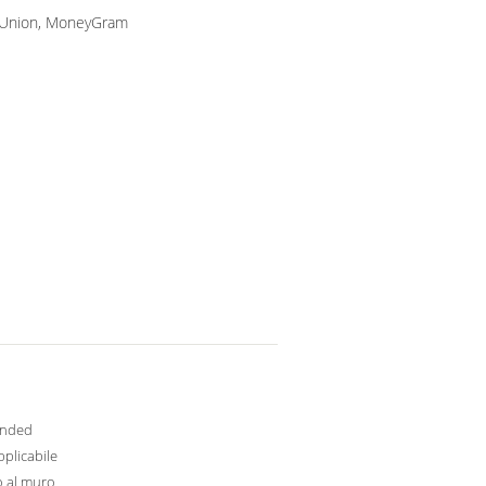
n Union, MoneyGram
nded
plicabile
o al muro