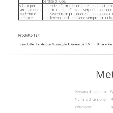
perdita di luce.
Adatto per
Le tende a forma di serpente sono adatte per
l'arredamento
semplici.tende a forma di serpente possono m
moderno e
stanzaMentre in precedenza erano popolari nei
semplice
stabilimenti simili, ora sono sempre più utilizz
Prodotto Tag:
Binario Per Tende Con Montaggio A Parete Da 1 Mm
Binario Pe
Met
Persona di contatto:
Sa
Numero di telefono:
+
WhatsApp:
+