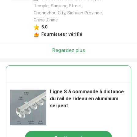
Temple, Sanjiang Street,
Chongzhou City, Sichuan Province,
China ,Chine
5.0
Fournisseur vérifié
Regardez plus
Ligne S à commande à distance
du rail de rideau en aluminium
serpent