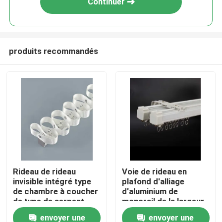
Continuer
produits recommandés
Maison
Rideau de rideau
Voie de rideau en
invisible intégré type
plafond d'alliage
Produits
de chambre à coucher
d'aluminium de
de type de serpent
monorail de la largeur
20mm 55"
envoyer une
envoyer une
Vidéos