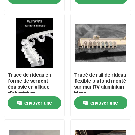
demande
demande
Au sujet de nous
Visite d'usine
Contrôle de qualité
Contactez-nous
Trace de rideau en
Tracé de rail de rideau
forme de serpent
flexible plafond monté
épaissie en alliage
sur mur RV aluminium
d'aluminium
blanc
Demandez une citation
envoyer une
envoyer une
Vêtements de mode usagés
demande
demande
Vêtements pour enfants primaires