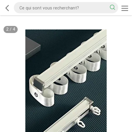
2
/
4