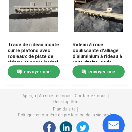
Chaussures d'hommes d'occasion
Chaussures haut de gamme d'occasion
Tracé de rideau monté
Rideau à roue
sur le plafond avec
coulissante d'alliage
2èmes sacs à main
rouleaux de piste de
d'aluminium à rideau à
rideau, support latéral
roue droite, code
support supérieur
supérieur, code
Sacs de luxe d'occasion
envoyer une
envoyer une
plafond
latéral, ensemble de
connecteurs
demande
demande
Chaussures enfants d'occasion
Aperçu
Au sujet de nous
Contactez-nous
Desktop Site
Tenues d'automne décontractées
Plan du site
Politique en matière de protection de la vie privée
Le nouveau modèle Shirts des hommes