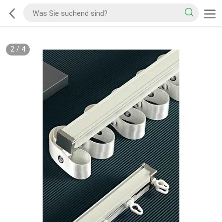
2
/
4