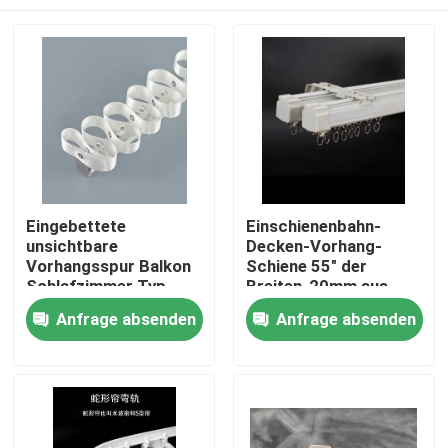
Eingebettete
Einschienenbahn-
unsichtbare
Decken-Vorhang-
Vorhangsspur Balkon
Schiene 55" der
Schlafzimmer Typ
Breiten-20mm aus
exponiert Typ
Aluminiumlegierung
Haus
Anfrage absenden
Anfrage absenden
Schlange Vorhang
Produkte
Videos