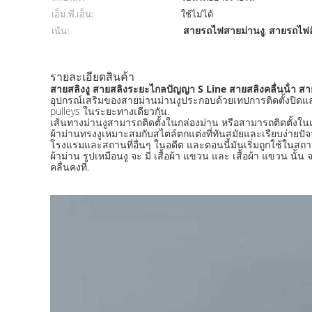
เอ็ม.พี.เอ็น:
ใช้ไม่ได้
สายรถไฟสายม่านงู
สายรถไฟอั
เน้น:
,
รายละเอียดสินค้า
สายสลิงงู สายสลิงระยะไกลปัญญา S Line สายสลิงคลื่นน้ํา สาย
อุปกรณ์เสริมของสายม่านม่านงูประกอบด้วยเทปการติดตั้งปิดและ
pulleys ในระยะทางเดียวกัน.
เส้นทางม่านงูสามารถติดตั้งในกล่องม่าน หรือสามารถติดตั้งใ
ผ้าม่านทรงงูเหมาะสมกับสไตล์ตกแต่งที่ทันสมัยและเรียบง่ายปัจจ
โรงแรมและสถานที่อื่นๆ ในอดีต และตอนนี้มันเริ่มถูกใช้ในสถ
ผ้าม่าน รูปเหมือนงู จะ มี เสื้อผ้า แขวน และ เสื้อผ้า แขวน นั้
คลื่นคงที่.