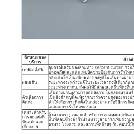
ลักษณะของ
คําอธ
บริการ
อุปกรณ์เสริมของสายทาง serpent curtain รวมถึงเ
เทปติดตั้งปิด
ปลอดภัยและแน่นเทปปิดช่วยป้องกันการรั่วไ
กลีบเส้นใช้เป็นเทียบเท่าของพูลีในเส้นทางผ้าม
ผสมเส้น
ระยะห่างระหว่างพูลีในระยะเวลาคงที่เดียวกันกลีบเ
ระยะห่างเท่ากัน, ส่งผลให้มีลักษณะคลื่นที่คงที่แ
เส้นทางม่านงูสามารถติดตั้งภายในกล่องม่านห
ตัวเลือกการ
เป็นสิ่งสําคัญที่จะพิจารณาว่าความสูงของกรงม่
ติดตั้ง
นําให้เลือกการติดตั้งในกล่องม่านหรือวิธีการติดตั้งท
และลดการรั่วไหลของแสง.
เหมาะสําหรับ
ผ้าม่านทรงงู เหมาะสําหรับการตกแต่งแบบทันสมัยแล
การตกแต่งที่
พื้นที่ค่อนข้างต่ําผ้าม่านทรงงูสามารถเพิ่มความ
ทันสมัยและ
อาหาร โรงแรม และสถานที่คล้ายๆ กัน ตอนนี้มัน
เรียบง่าย