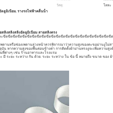
วัสดุ:
โลหะ
ลลูมิเนียม
รางรถไฟฟ้าคลื่นน้ํา
,
สลิงสลิงสลิงอัลลูมิเนียม สายสลิงตรง
ขีดขีดขีดขีดขีดขีดขีดขีดขีดขีดขีดขีดขีดขีดขีดขีดขีดขีดขีดขีดขีดขีดขี
นเพดานหรือช่องเพดานล่วงหน้าควรพิจารณาว่าความสูงของตะขอม่านงูไม่สามา
ุบัน หากความสูงของพื้นค่อนข้างต่ํา การติดตั้งผ้าม่านทรงงูจะเพิ่มความสูง
านที่ต่างๆ เช่น ร้านอาหารและโรงแรม
น จะ มี ระยะ ระหว่าง กัน ด้วย. ระยะ ระหว่าง ใน ข้อ นี้ หมายถึง ขนาด ของ ผ้