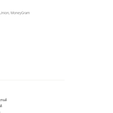
n Union, MoneyGram
บรนด์
ด้
ง