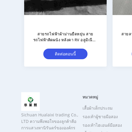
oom
โลหะอัลลูมิเนียม ช่องหน้าต่างโค้ง
อลูมิ
เส้น
ทรง L รูปทรง U รูปทรงสไลด์ รีล สาย
สายต
สไลด์คอร์เทนโค้ง
ติดต่อตอนนี้
หมวดหมู่
เสื้อผ้าเด็กประถม
Sichuan Hualaixi trading Co.,
รองเท้าผู้ชายมือสอง
LTD ความพึงพอใจของลูกค้าคือ
รองเท้าไฮเอนด์มือสอง
การแสวงหานิรันดร์ขององค์กร