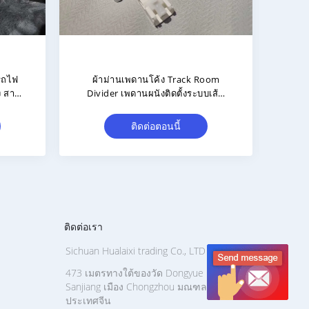
า ผ้า
สายรถยนต์สไลด์ฮอก อุปกรณ์เสริม
สา
 S
ผ้าม่านสไลด์ บัคเกิลไกด์ รถไฟโค้ง
รถไฟฟ
รถไฟตรง
ติดต่อตอนนี้
ติดต่อเรา
Sichuan Hualaixi trading Co., LTD
473 เมตรทางใต้ของวัด Dongyue ถนน
Sanjiang เมือง Chongzhou มณฑลเสฉวน
ประเทศจีน