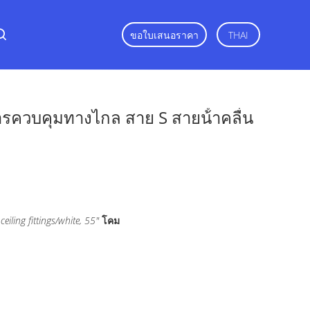
ขอใบเสนอราคา
THAI
การควบคุมทางไกล สาย S สายน้ําคลื่น
ceiling fittings/white, 55"
โคม