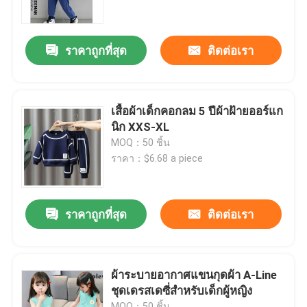
เกี่ยวกับเรา
ราคาถูกที่สุด
ติดต่อเรา
ทัวร์โรงงาน
เสื้อผ้าเด็กคอกลม 5 ปีผ้าฝ้ายออร์แก
ควบคุมคุณภาพ
นิก XXS-XL
MOQ：50 ชิ้น
ราคา：$6.68 a piece
ติดต่อเรา
ขอใบเสนอราคา
ราคาถูกที่สุด
ติดต่อเรา
เสื้อผ้าแฟชั่นมือสอง
ผ้าระบายอากาศแขนกุดผ้า A-Line
ชุดเดรสเดซี่สำหรับเด็กผู้หญิง
เสื้อผ้าเด็กประถม
MOQ：50 ชิ้น