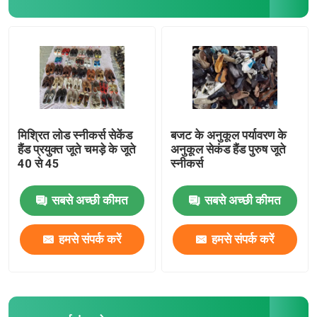
हमारे बारे में
कारखाना भ्रमण
गुणवत्ता नियंत्रण
मिश्रित लोड स्नीकर्स सेकेंड
बजट के अनुकूल पर्यावरण के
हैंड प्रयुक्त जूते चमड़े के जूते
अनुकूल सेकंड हैंड पुरुष जूते
40 से 45
स्नीकर्स
संपर्क करें
सबसे अच्छी कीमत
सबसे अच्छी कीमत
एक उद्धरण का अनुरोध करें
हमसे संपर्क करें
हमसे संपर्क करें
प्रयुक्त फैशन के कपड़े
प्राथमिक बच्चों के कपड़े