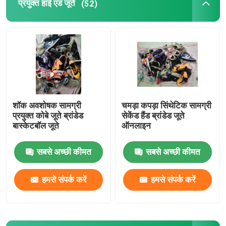
प्रयुक्त हाई एंड जूते
(52)
सेकेंड हैंड पुरुषों के जूते
प्रयुक्त हाई एंड जूते
दूसरे हाथ के बैग
शॉक अवशोषक सामग्री
चमड़ा कपड़ा सिंथेटिक सामग्री
प्रयुक्त कोबे जूते ब्रांडेड
सेकेंड हैंड ब्रांडेड जूते
सेकेंड हैंड लक्ज़री बैग
बास्केटबॉल जूते
ऑनलाइन
सबसे अच्छी कीमत
सबसे अच्छी कीमत
बच्चों के प्रयुक्त जूते
हमसे संपर्क करें
हमसे संपर्क करें
कैज़ुअल शरद ऋतु पोशाकें
पुरुषों की नई मॉडल शर्ट