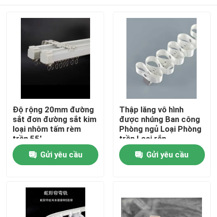
Độ rộng 20mm đường
Thập lăng vô hình
sắt đơn đường sắt kim
được nhúng Ban công
loại nhôm tấm rèm
Phòng ngủ Loại Phòng
trần 55'
trần Loại rắn
Trang chủ
Gửi yêu cầu
Gửi yêu cầu
Các sản phẩm
Video