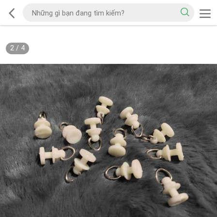
2
/
4