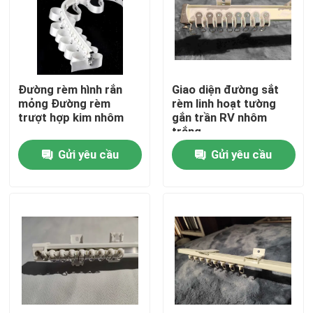
Về chúng tôi
Tham quan nhà máy
Đường rèm hình rắn
Giao diện đường sắt
mỏng Đường rèm
rèm linh hoạt tường
trượt hợp kim nhôm
gắn trần RV nhôm
Kiểm soát chất lượng
trắng
Gửi yêu cầu
Gửi yêu cầu
Liên hệ chúng tôi
Yêu cầu báo giá
Quần áo thời trang cũ
Quần áo trẻ em tiểu học