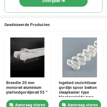
Doorgaan
Geadviseerde Producten
Huis
Breedte 20 mm
Ingebed onzichtbaar
monorail aluminium
gordijn spoor balkon
Producten
plafondgordijnrail 55 ''
slaapkamer type
blootgestelde type
slang gordijn
Aanvraag sturen
Aanvraag sturen
Video's