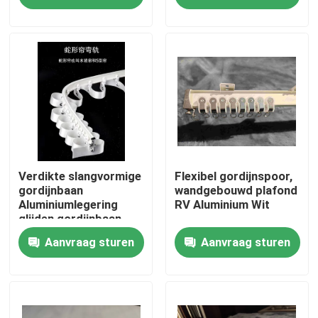
Ongeveer ons
Fabrieksreis
Kwaliteitscontrole
Contacteer ons
Verdikte slangvormige
Flexibel gordijnspoor,
gordijnbaan
wandgebouwd plafond
Aluminiumlegering
RV Aluminium Wit
glijden gordijnbaan
Verzoek om een Citaat
Aanvraag sturen
Aanvraag sturen
Gebruikte modekleding
Primaire kinderkleding