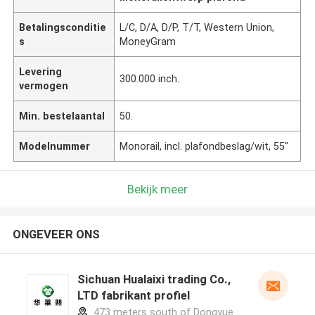
Betalingsconditie
L/C, D/A, D/P, T/T, Western Union,
s
MoneyGram
Levering
300.000 inch.
vermogen
Min. bestelaantal
50.
Modelnummer
Monorail, incl. plafondbeslag/wit, 55"
Bekijk meer
ONGEVEER ONS
Sichuan Hualaixi trading Co.,
LTD fabrikant profiel
473 meters south of Dongyue