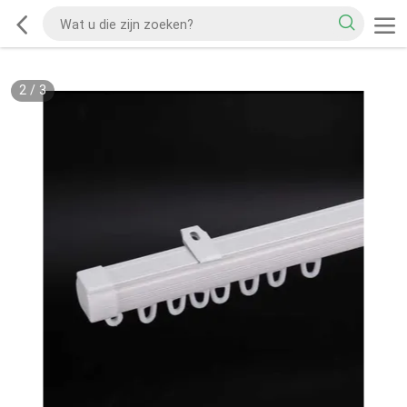
2
/
3