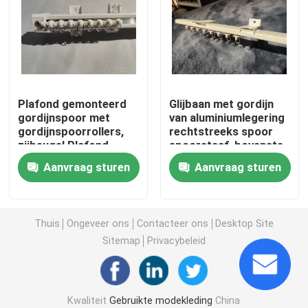
De Schoenen van tweede Handmensen
Gebruikte high-end schoenen
Plafond gemonteerd
Glijbaan met gordijn
gordijnspoor met
van aluminiumlegering
2de Handzakken
gordijnspoorrollers,
rechtstreeks spoor
zijbeugel Plafond
spoorstaaf, bovenste
bovenbeugel
code, zijcode,
Tweedehands luxe tassen
Aanvraag sturen
Aanvraag sturen
aansluiting
Gebruikte kinderschoenen
Thuis
Ongeveer ons
Contacteer ons
Desktop Site
Sitemap
Privacybeleid
Casual herfstoutfits
Nieuw ModelShirts van mensen
Kwaliteit
Gebruikte modekleding
China