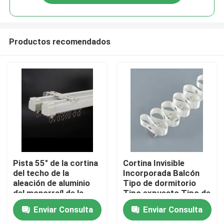
Productos recomendados
Hogar
Pista 55" de la cortina
Cortina Invisible
del techo de la
Incorporada Balcón
aleación de aluminio
Tipo de dormitorio
Productos
del monorraíl de la
Tipo expuesto Tipo de
anchura 20m m
cortina de serpiente
Enviar Consulta
Enviar Consulta
Vídeos