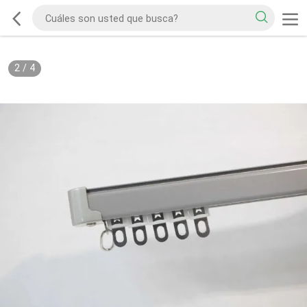
2
/
4