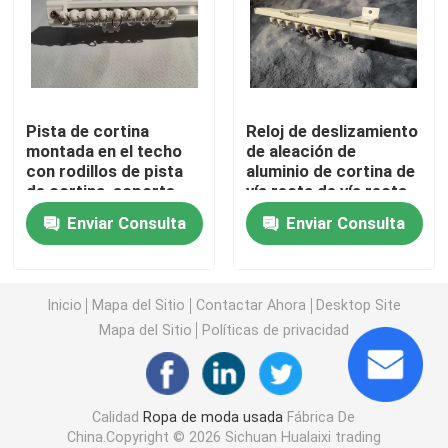
Zapatos de los hombres de la segunda mano
Zapatos de gama alta usados
Pista de cortina
Reloj de deslizamiento
montada en el techo
de aleación de
con rodillos de pista
aluminio de cortina de
2dos bolsos de mano
de cortina, soporte
vía recta de vía recta,
lateral soporte
código superior,
Enviar Consulta
Enviar Consulta
superior
código lateral,
Bolsos de lujo de segunda mano
conjunto de
conectores
Zapatos usados ​​para niños
Inicio
Mapa del Sitio
Contactar Ahora
Desktop Site
Mapa del Sitio
Políticas de privacidad
Trajes Casuales De Otoño
Calidad
Ropa de moda usada
Fábrica De
Camisas para hombre nuevo modelo
China.Copyright © 2026 Sichuan Hualaixi trading