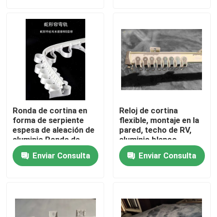
Sobre nosotros
Viaje de la fábrica
Control de calidad
Ronda de cortina en
Reloj de cortina
Éntrenos en contacto con
forma de serpiente
flexible, montaje en la
espesa de aleación de
pared, techo de RV,
aluminio Ronda de
aluminio blanco
cortina deslizante
Pida una cita
Enviar Consulta
Enviar Consulta
Ropa de moda usada
Ropa Infantil Primaria