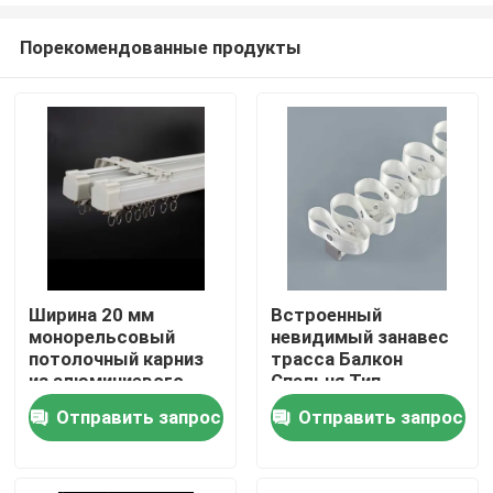
Порекомендованные продукты
Ширина 20 мм
Встроенный
монорельсовый
невидимый занавес
Дом
потолочный карниз
трасса Балкон
из алюминиевого
Спальня Тип
сплава 55 дюймов
открытый Тип
Отправить запрос
Отправить запрос
Продукты
Змеиный занавес
Видео