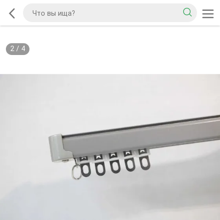
2
/
4