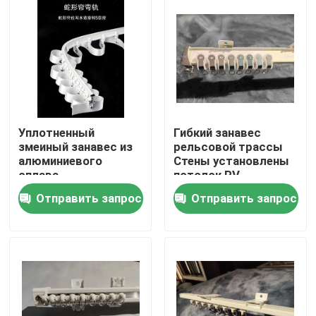
О нас
Путешествие фабрики
Проверка качества
Уплотненный
Гибкий занавес
змеиный занавес из
рельсовой трассы
алюминиевого
Стены установлены
Свяжитесь мы
сплава
потолок RV
Алюминий Белый
Отправить запрос
Отправить запрос
Спросите цитату
Подержанная модная одежда
Первичная детская одежда