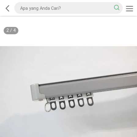
2
/
4