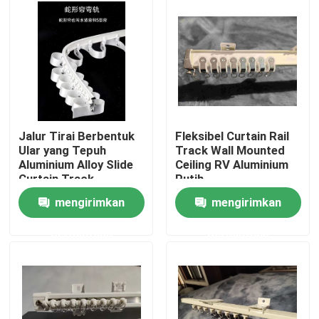
Tentang kami
Tur Pabrik
Kontrol kualitas
Jalur Tirai Berbentuk
Fleksibel Curtain Rail
Ular yang Tepuh
Track Wall Mounted
Aluminium Alloy Slide
Ceiling RV Aluminium
Hubungi kami
Curtain Track
Putih
mengirimkan
mengirimkan
Permintaan Penawaran
permintaan
permintaan
Pakaian Fashion Bekas
Pakaian Anak Pratama