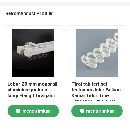
Rekomendasi Produk
Lebar 20 mm monorail
Tirai tak terlihat
aluminium paduan
tertanam Jalur Balkon
Rumah
langit-langit tirai jalur
Kamar tidur Tipe
55'
Terpapar Tipe Tirai
Ular
Produk
mengirimkan
mengirimkan
permintaan
permintaan
Video