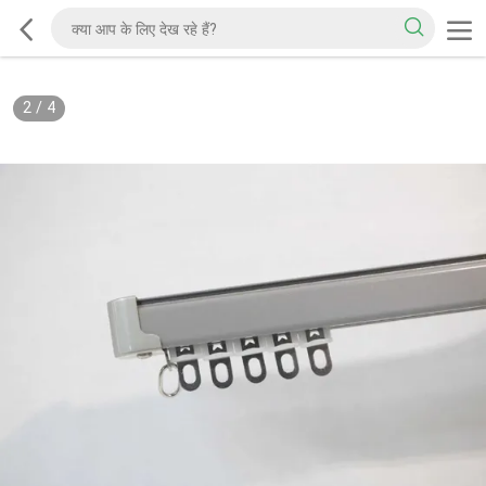
2
/
4