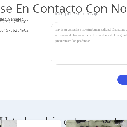
se En Contacto Con No
Incorpore su mensaje
les Manager
8615756254902
8615756254902
Usted podría estar en esto