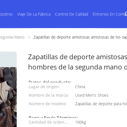
osotros
Viaje De La Fábrica
Control De Calidad
Éntrenos En Conta
Segunda Mano
Zapatillas de deporte amistosas amistosas de los z
Zapatillas de deporte amistosas
hombres de la segunda mano d
Datos del producto:
Lugar de origen:
China
Nombre de la marca:
Used Men's Shoes
Número de modelo:
Zapatillas de deporte para 
Pago y Envío Términos:
Cantidad de orden
100kg