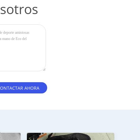
sotros
s