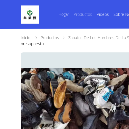
Hogar
Productos
Vídeos
Sobre N
Inicio
Productos
Zapatos De Los Hombres De La 
presupuesto