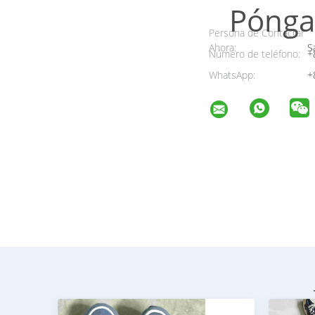
Pónga
Persona de Contactar
Ahora:
Sa
Número de teléfono:
+
WhatsApp:
+