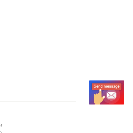
es
do