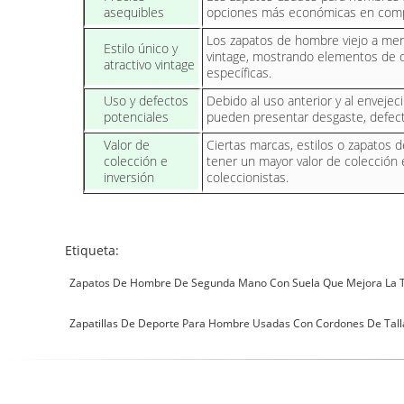
asequibles
opciones más económicas en comp
Los zapatos de hombre viejo a menu
Estilo único y
vintage, mostrando elementos de d
atractivo vintage
específicas.
Uso y defectos
Debido al uso anterior y al enveje
potenciales
pueden presentar desgaste, defect
Valor de
Ciertas marcas, estilos o zapatos 
colección e
tener un mayor valor de colección e
inversión
coleccionistas.
Etiqueta:
Zapatos De Hombre De Segunda Mano Con Suela Que Mejora La T
Zapatillas De Deporte Para Hombre Usadas Con Cordones De Tall