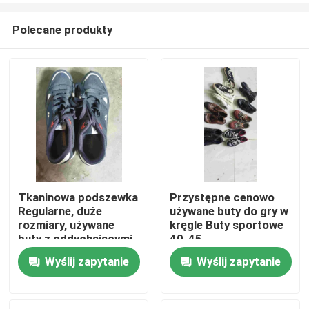
Polecane produkty
Tkaninowa podszewka
Przystępne cenowo
Regularne, duże
używane buty do gry w
Dom
rozmiary, używane
kręgle Buty sportowe
buty z oddychającymi
40-45
otworami,
Wyślij zapytanie
Wyślij zapytanie
Produkty
antypoślizgowe
Filmy