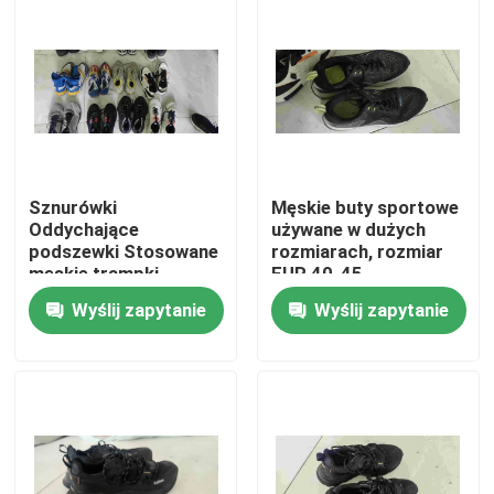
O nas
Wycieczka po fabryce
Kontrola jakości
Sznurówki
Męskie buty sportowe
Oddychające
używane w dużych
podszewki Stosowane
rozmiarach, rozmiar
Skontaktuj się z nami
męskie trampki
EUR 40-45
Trenerki rozmiar 40+
Wyślij zapytanie
Wyślij zapytanie
Poprosić o wycenę
Używana modna odzież
Podstawowa odzież dziecięca