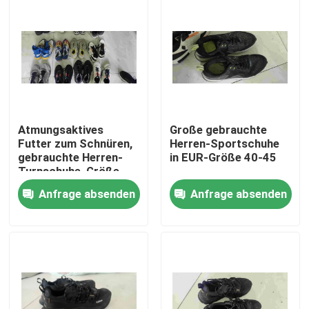
Über uns
Fabrik-Ausflug
Qualitätskontrolle
Atmungsaktives
Große gebrauchte
Futter zum Schnüren,
Herren-Sportschuhe
gebrauchte Herren-
in EUR-Größe 40-45
Treten Sie mit uns in Verbindung
Turnschuhe, Größe
40+
Anfrage absenden
Anfrage absenden
Fordern Sie ein Zitat
Gebrauchte Modekleidung
Primäre Kinderbekleidung