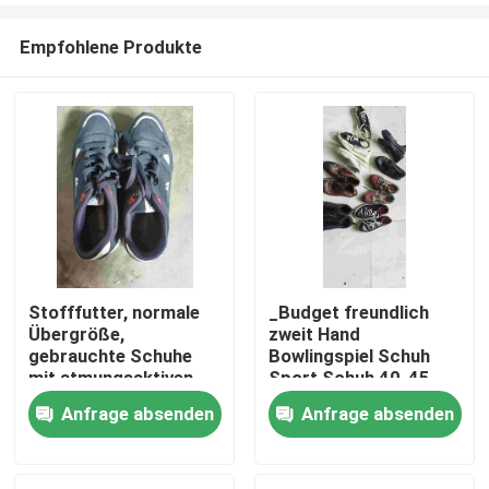
Empfohlene Produkte
Stofffutter, normale
_Budget freundlich
Übergröße,
zweit Hand
Haus
gebrauchte Schuhe
Bowlingspiel Schuh
mit atmungsaktiven
Sport Schuh 40-45
Löchern, rutschfest
Anfrage absenden
Anfrage absenden
Produkte
Videos