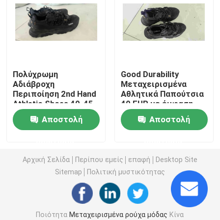
Παπούτσια ατόμων από δεύτερο χέρι
Μεταχειρισμένα παπούτσια υψηλής ποιότητας
Πολύχρωμη
Good Durability
Αδιάβροχη
Μεταχειρισμένα
2$ες τσάντες χεριών
Περιποίηση 2nd Hand
Αθλητικά Παπούτσια
Athletic Shoes 40-45
40 EUR με έμφαση
στην ανθεκτικότητα
Μεταχειρισμένες τσάντες πολυτελείας
Αποστολή
Αποστολή
ερώτησης
ερώτησης
Μεταχειρισμένα παιδικά παπούτσια
Αρχική Σελίδα
Περίπου εμείς
επαφή
Desktop Site
Sitemap
Πολιτική μυστικότητας
Περιστασιακές εξαρτήσεις φθινοπώρου
Ανδρικά πουκάμισα New Model
Ποιότητα
Μεταχειρισμένα ρούχα μόδας
Κίνα