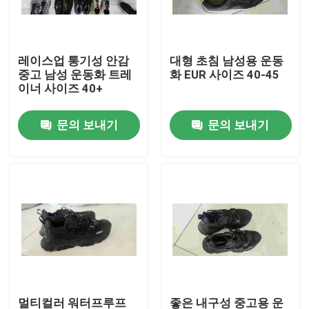
우리에 대하여
레이스업 통기성 안감
대형 초침 남성용 운동
중고 남성 운동화 트레
화 EUR 사이즈 40-45
공장 여행
이너 사이즈 40+
문의 보내기
문의 보내기
품질 관리
연락주세요
인용문을 요구하세요
사용 된 패션 의류
초등 아동복
멀티컬러 워터프루프
좋은 내구성 중고용 운