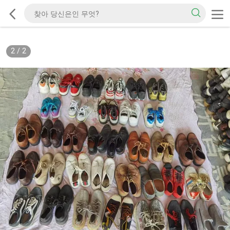
2
/
2