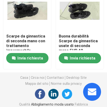
Scarpe degli uomini della seconda mano
Scarpe usate di fascia alta
Scarpe da ginnastica
Buona durabilità
di seconda mano con
Scarpe da ginnastica
seconde borse di mano
trattamento
usate di seconda
impermeabile
mano EUR 40
multicolore 40-45
Sottolineando la
Borse di lusso di seconda mano
Invia richiesta
Invia richiesta
durabilità
Scarpe da bambino usate
Casa
Circa noi
Contattaci
Desktop Site
Mappa del sito
Norme sulla privacy
Abiti casual autunnali
Camicie da uomo nuovo modello
Qualità
Abbigliamento moda usato
Fabbrica