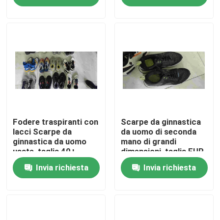
Circa noi
Giro della fabbrica
Controllo di qualità
Contattici
Fodere traspiranti con
Scarpe da ginnastica
lacci Scarpe da
da uomo di seconda
ginnastica da uomo
mano di grandi
usate, taglia 40+
dimensioni, taglia EUR
Richieda una citazione
40-45
Invia richiesta
Invia richiesta
Abbigliamento moda usato
Abbigliamento per bambini primari