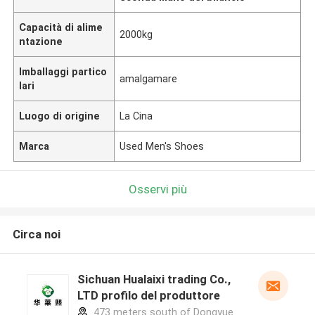
Capacità di alime
2000kg
ntazione
Imballaggi partico
amalgamare
lari
Luogo di origine
La Cina
Marca
Used Men's Shoes
Osservi più
Circa noi
Sichuan Hualaixi trading Co.,
LTD profilo del produttore
473 meters south of Dongyue