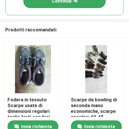
Continua
Prodotti raccomandati
Casa
Fodera in tessuto
Scarpe da bowling di
Scarpe usate di
seconda mano
Prodotti
dimensioni regolari
economiche, scarpe
taglie forti con fori
sportive 40-45
traspiranti antiscivolo
Invia richiesta
Invia richiesta
Video