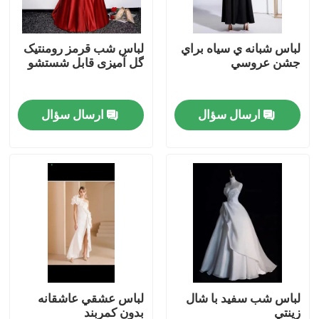
درباره ما
لباس شبانه ي سياه براي
لباس شب قرمز رومنتیک
جشن عروسي
گل آمیزی قابل شستشو
تور کارخانه
ارسال سؤال
ارسال سؤال
کنترل کیفیت
با ما تماس بگیرید
درخواست نقل قول
لباس مد استفاده شده
لباس شب سفيد با شال
لباس عشقي عاشقانه
لباس بچه گانه اولیه
زينتي
بدون کمربند