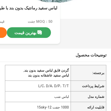
لباس سفید رمانتیک بدون بند با ط
MOQ：50 جفت
قیمت：$
بهترین قیمت
توضیحات محصول
گردن قایق لباس سفید بدون بند
,
برجسته:
لباس سفيد عاشقانه بدون بند
شرایط پرداخت
L/C، D/A، D/P، T/T
شماره مدل
لباس شب
قابلیت ارائه
1000 جفت 12-15sky